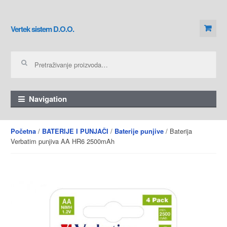
Skip to navigation
Skip to content
Vertek sistem D.O.O.
Pretraga za:
Navigation
/
/
/ Baterija
Početna
BATERIJE I PUNJAČI
Baterije punjive
Verbatim punjiva AA HR6 2500mAh