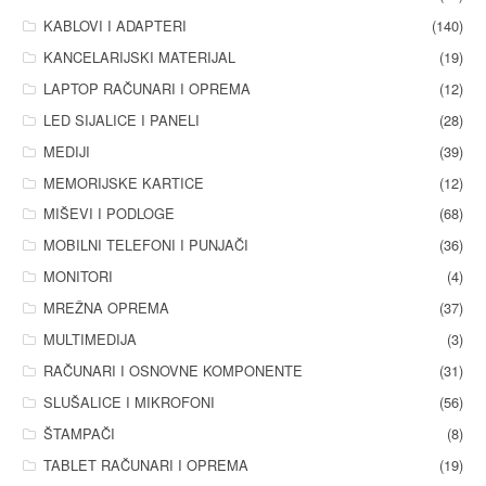
KABLOVI I ADAPTERI
(140)
KANCELARIJSKI MATERIJAL
(19)
LAPTOP RAČUNARI I OPREMA
(12)
LED SIJALICE I PANELI
(28)
MEDIJI
(39)
MEMORIJSKE KARTICE
(12)
MIŠEVI I PODLOGE
(68)
MOBILNI TELEFONI I PUNJAČI
(36)
MONITORI
(4)
MREŽNA OPREMA
(37)
MULTIMEDIJA
(3)
RAČUNARI I OSNOVNE KOMPONENTE
(31)
SLUŠALICE I MIKROFONI
(56)
ŠTAMPAČI
(8)
TABLET RAČUNARI I OPREMA
(19)