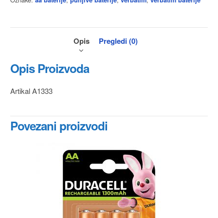
aa baterije
punjive baterije
verbatim
verbatim baterije
Opis
Pregledi (0)
Opis Proizvoda
Artikal A1333
Povezani proizvodi