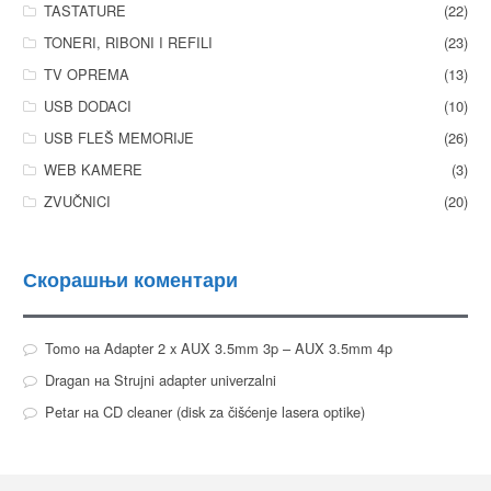
TASTATURE
(22)
TONERI, RIBONI I REFILI
(23)
TV OPREMA
(13)
USB DODACI
(10)
USB FLEŠ MEMORIJE
(26)
WEB KAMERE
(3)
ZVUČNICI
(20)
Скорашњи коментари
Tomo
на
Adapter 2 x AUX 3.5mm 3p – AUX 3.5mm 4p
Dragan
на
Strujni adapter univerzalni
Petar
на
CD cleaner (disk za čišćenje lasera optike)