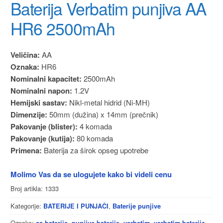
Baterija Verbatim punjiva AA
HR6 2500mAh
Veličina:
AA
Oznaka:
HR6
Nominalni kapacitet:
2500mAh
Nominalni napon:
1.2V
Hemijski sastav:
Nikl-metal hidrid (Ni-MH)
Dimenzije:
50mm (dužina) x 14mm (prečnik)
Pakovanje (blister):
4 komada
Pakovanje (kutija):
80 komada
Primena:
Baterija za širok opseg upotrebe
Molimo Vas da se ulogujete kako bi videli cenu
Broj artikla:
1333
Kategorije:
,
BATERIJE I PUNJAČI
Baterije punjive
Oznake:
,
,
,