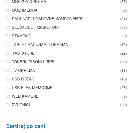
MREŽNA OPREMA
(37)
MULTIMEDIJA
(3)
RAČUNARI I OSNOVNE KOMPONENTE
(31)
SLUŠALICE I MIKROFONI
(56)
ŠTAMPAČI
(8)
TABLET RAČUNARI I OPREMA
(19)
TASTATURE
(22)
TONERI, RIBONI I REFILI
(23)
TV OPREMA
(13)
USB DODACI
(10)
USB FLEŠ MEMORIJE
(26)
WEB KAMERE
(3)
ZVUČNICI
(20)
Sortiraj po ceni