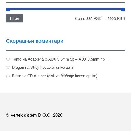
Filter
Cena:
385 RSD
—
2900 RSD
Скорашњи коментари
Tomo
на
Adapter 2 x AUX 3.5mm 3p – AUX 3.5mm 4p
Dragan
на
Strujni adapter univerzalni
Petar
на
CD cleaner (disk za čišćenje lasera optike)
© Vertek sistem D.O.O. 2026