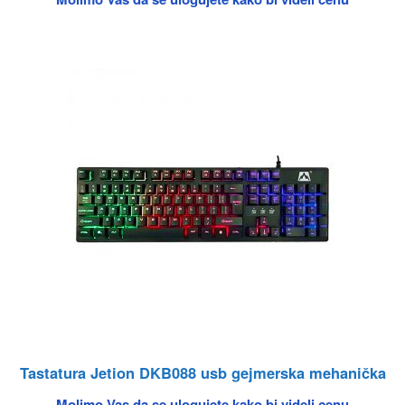
Tastatura Jetion DKB088 usb gejmerska mehanička
Molimo Vas da se ulogujete kako bi videli cenu