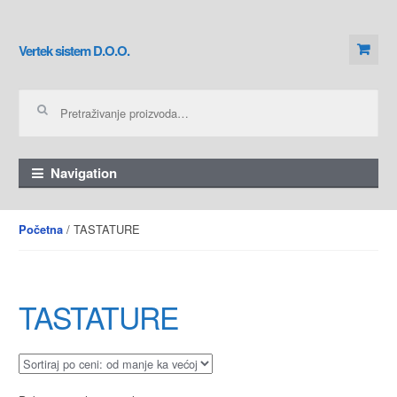
Skip to navigation
Skip to content
Vertek sistem D.O.O.
Pretraga za:
Navigation
/ TASTATURE
Početna
TASTATURE