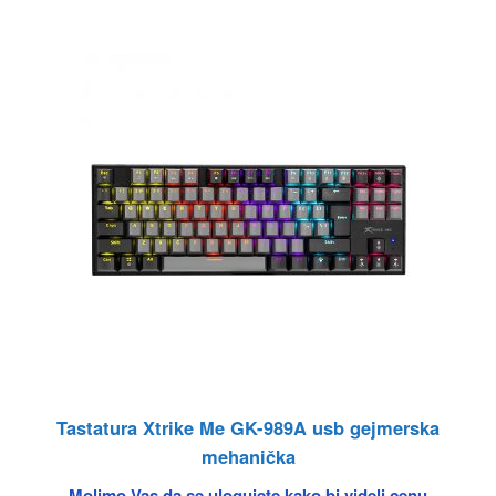
Tastatura Xtrike Me GK-989A usb gejmerska
mehanička
Molimo Vas da se ulogujete kako bi videli cenu