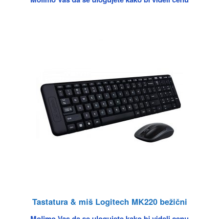
Tastatura & miš Logitech MK220 bežični
Molimo Vas da se ulogujete kako bi videli cenu