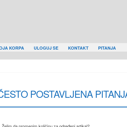
OJA KORPA
ULOGUJ SE
KONTAKT
PITANJA
ČESTO POSTAVLJENA PITANJ
. Želim da promenim količinu za određeni artikal?