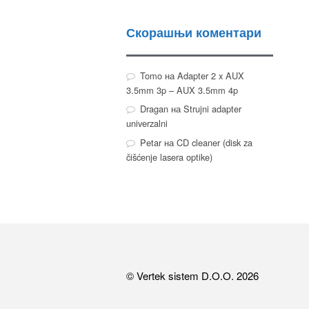
Скорашњи коментари
Tomo
на
Adapter 2 x AUX
3.5mm 3p – AUX 3.5mm 4p
Dragan
на
Strujni adapter
univerzalni
Petar
на
CD cleaner (disk za
čišćenje lasera optike)
© Vertek sistem D.O.O. 2026