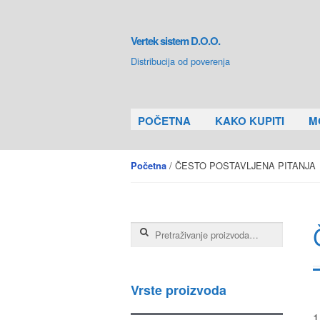
Skip to navigation
Skip to content
Vertek sistem D.O.O.
Distribucija od poverenja
POČETNA
KAKO KUPITI
M
/ ČESTO POSTAVLJENA PITANJA
Početna
Pretraga za:
Vrste proizvoda
1