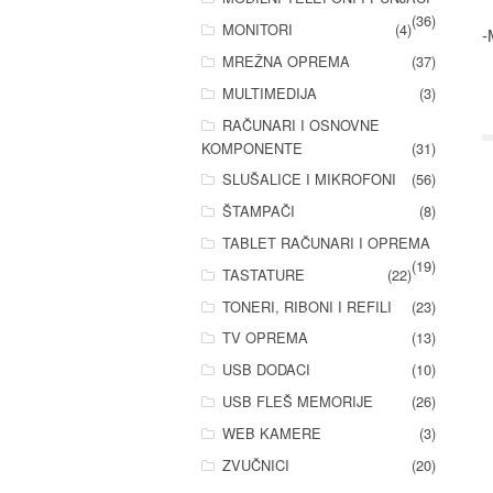
(36)
MONITORI
(4)
-
MREŽNA OPREMA
(37)
MULTIMEDIJA
(3)
RAČUNARI I OSNOVNE
KOMPONENTE
(31)
SLUŠALICE I MIKROFONI
(56)
ŠTAMPAČI
(8)
TABLET RAČUNARI I OPREMA
(19)
TASTATURE
(22)
TONERI, RIBONI I REFILI
(23)
TV OPREMA
(13)
USB DODACI
(10)
USB FLEŠ MEMORIJE
(26)
WEB KAMERE
(3)
ZVUČNICI
(20)