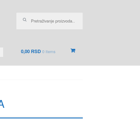
Pretraga za:
0,00 RSD
0 items
A