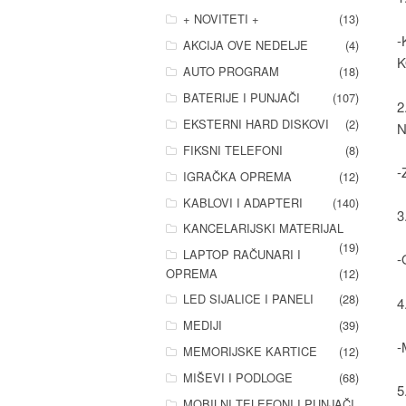
+ NOVITETI +
(13)
-
AKCIJA OVE NEDELJE
(4)
AUTO PROGRAM
(18)
BATERIJE I PUNJAČI
(107)
2
EKSTERNI HARD DISKOVI
(2)
N
FIKSNI TELEFONI
(8)
-
IGRAČKA OPREMA
(12)
KABLOVI I ADAPTERI
(140)
3
KANCELARIJSKI MATERIJAL
(19)
LAPTOP RAČUNARI I
-
OPREMA
(12)
LED SIJALICE I PANELI
(28)
4
MEDIJI
(39)
-
MEMORIJSKE KARTICE
(12)
MIŠEVI I PODLOGE
(68)
5
MOBILNI TELEFONI I PUNJAČI