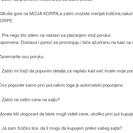
Kliknite gore na MOJA KORPA,a zatim možete menjati količine,nak
KORPE
. Pre nego što odem na nastavi sa plaćanjem stoji poruka
apomena: Dostava i porezi se procenjuju i biće ažuriranu na kasi na
Zanemarite ovu poruku.
. Zašto mi traži da popunim detalje za naplatu kad već imate moje p
Ovo popunite samo prvi put,nakon toga je automatski popunjeno.
. Zašto ne vidim cene na sajtu?
Morate biti ulogovani da biste mogli videti cene, ukoliko prvi put ku
. Ja sam fizičko lice, da li mogu da kupujem preko vašeg sajta?