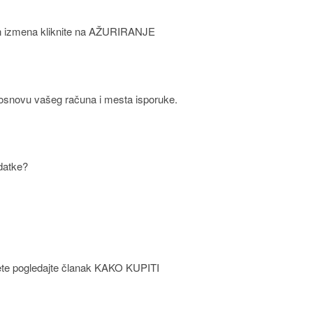
on izmena kliknite na AŽURIRANJE
 osnovu vašeg računa i mesta isporuke.
odatke?
pujete pogledajte članak KAKO KUPITI