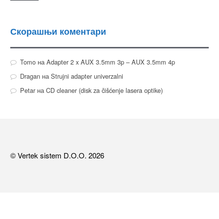
Скорашњи коментари
Tomo
на
Adapter 2 x AUX 3.5mm 3p – AUX 3.5mm 4p
Dragan
на
Strujni adapter univerzalni
Petar
на
CD cleaner (disk za čišćenje lasera optike)
© Vertek sistem D.O.O. 2026