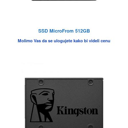
SSD MicroFrom 512GB
Molimo Vas da se ulogujete kako bi videli cenu