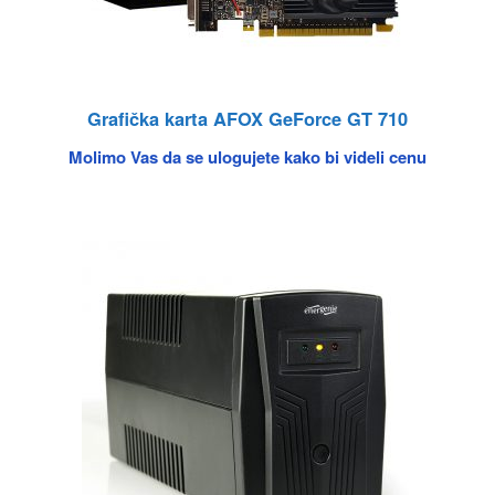
Grafička karta AFOX GeForce GT 710
Molimo Vas da se ulogujete kako bi videli cenu