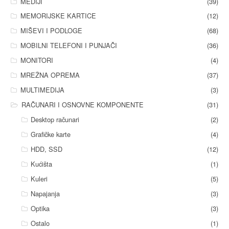
MEDIJI
(39)
MEMORIJSKE KARTICE
(12)
MIŠEVI I PODLOGE
(68)
MOBILNI TELEFONI I PUNJAČI
(36)
MONITORI
(4)
MREŽNA OPREMA
(37)
MULTIMEDIJA
(3)
RAČUNARI I OSNOVNE KOMPONENTE
(31)
Desktop računari
(2)
Grafičke karte
(4)
HDD, SSD
(12)
Kućišta
(1)
Kuleri
(5)
Napajanja
(3)
Optika
(3)
Ostalo
(1)