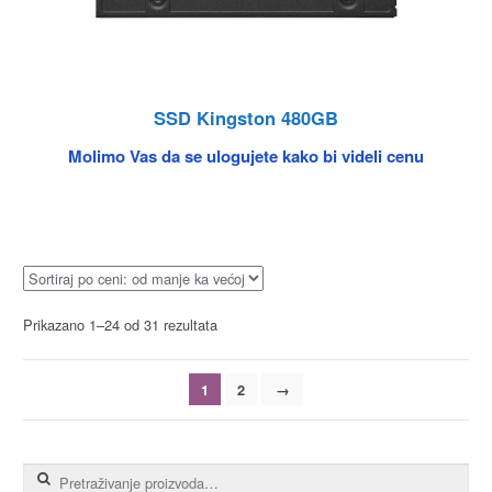
SSD Kingston 480GB
Molimo Vas da se ulogujete kako bi videli cenu
Prikazano 1–24 od 31 rezultata
1
2
→
Pretraga za: