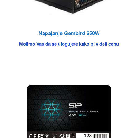
Napajanje Gembird 650W
Molimo Vas da se ulogujete kako bi videli cenu