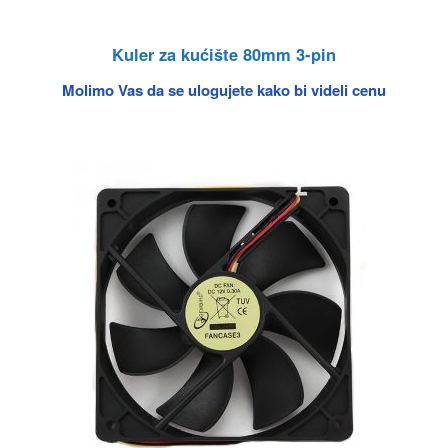
Kuler za kućište 80mm 3-pin
Molimo Vas da se ulogujete kako bi videli cenu