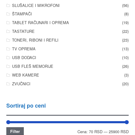
SLUŠALICE I MIKROFONI
(56)
ŠTAMPAČI
(8)
TABLET RAČUNARI I OPREMA
(19)
TASTATURE
(22)
TONERI, RIBONI I REFILI
(23)
TV OPREMA
(13)
USB DODACI
(10)
USB FLEŠ MEMORIJE
(26)
WEB KAMERE
(3)
ZVUČNICI
(20)
Sortiraj po ceni
Filter
Cena:
70 RSD
—
25900 RSD