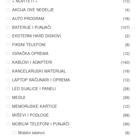
+ NOVITETI +
(13)
AKCIJA OVE NEDELJE
(4)
AUTO PROGRAM
(18)
BATERIJE I PUNJAČI
(107)
EKSTERNI HARD DISKOVI
(2)
FIKSNI TELEFONI
(8)
IGRAČKA OPREMA
(12)
KABLOVI I ADAPTERI
(140)
KANCELARIJSKI MATERIJAL
(19)
LAPTOP RAČUNARI I OPREMA
(12)
LED SIJALICE I PANELI
(28)
MEDIJI
(39)
MEMORIJSKE KARTICE
(12)
MIŠEVI I PODLOGE
(68)
MOBILNI TELEFONI I PUNJAČI
(36)
Mobilni telefoni
(9)