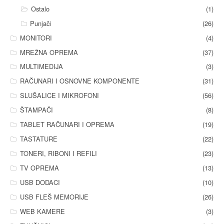
Ostalo
(1)
Punjači
(26)
MONITORI
(4)
MREŽNA OPREMA
(37)
MULTIMEDIJA
(3)
RAČUNARI I OSNOVNE KOMPONENTE
(31)
SLUŠALICE I MIKROFONI
(56)
ŠTAMPAČI
(8)
TABLET RAČUNARI I OPREMA
(19)
TASTATURE
(22)
TONERI, RIBONI I REFILI
(23)
TV OPREMA
(13)
USB DODACI
(10)
USB FLEŠ MEMORIJE
(26)
WEB KAMERE
(3)