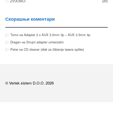
ZVUČNICI
(20)
Скорашњи коментари
Tomo
на
Adapter 2 x AUX 3.5mm 3p – AUX 3.5mm 4p
Dragan
на
Strujni adapter univerzalni
Petar
на
CD cleaner (disk za čišćenje lasera optike)
© Vertek sistem D.O.O. 2026