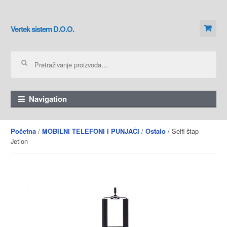
Skip to navigation
Skip to content
Vertek sistem D.O.O.
Pretraga za:
Navigation
/
/
/ Selfi štap
Početna
MOBILNI TELEFONI I PUNJAČI
Ostalo
Jetion