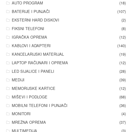
AUTO PROGRAM
(18)
BATERIJE I PUNJAČI
(107)
EKSTERNI HARD DISKOVI
(2)
FIKSNI TELEFONI
(8)
IGRAČKA OPREMA
(12)
KABLOVI I ADAPTERI
(140)
KANCELARIJSKI MATERIJAL
(19)
LAPTOP RAČUNARI I OPREMA
(12)
LED SIJALICE I PANELI
(28)
MEDIJI
(39)
MEMORIJSKE KARTICE
(12)
MIŠEVI I PODLOGE
(68)
MOBILNI TELEFONI I PUNJAČI
(36)
MONITORI
(4)
MREŽNA OPREMA
(37)
MULTIMEDIJA
(3)