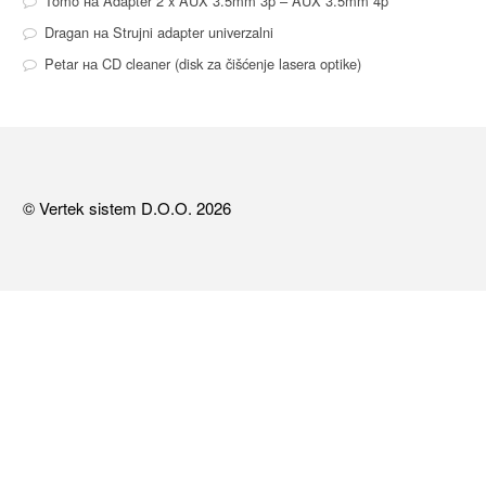
Tomo
на
Adapter 2 x AUX 3.5mm 3p – AUX 3.5mm 4p
Dragan
на
Strujni adapter univerzalni
Petar
на
CD cleaner (disk za čišćenje lasera optike)
© Vertek sistem D.O.O. 2026