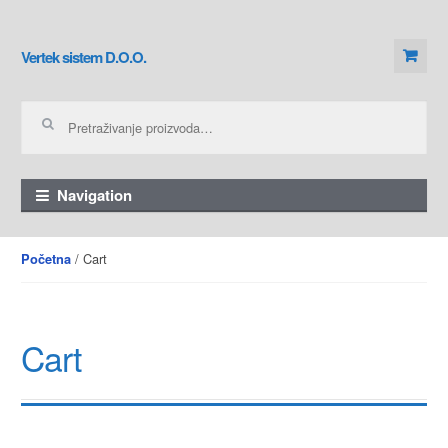
Skip to navigation
Skip to content
Vertek sistem D.O.O.
Pretraga za:
Navigation
/ Cart
Početna
Cart