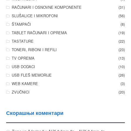
RAČUNARI I OSNOVNE KOMPONENTE
(31)
SLUŠALICE I MIKROFONI
(56)
ŠTAMPAČI
(8)
TABLET RAČUNARI I OPREMA
(19)
TASTATURE
(22)
TONERI, RIBONI I REFILI
(23)
TV OPREMA
(13)
USB DODACI
(10)
USB FLEŠ MEMORIJE
(26)
WEB KAMERE
(3)
ZVUČNICI
(20)
Скорашњи коментари