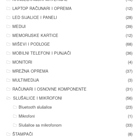
LAPTOP RAČUNARI I OPREMA
(12)
LED SIJALICE I PANELI
(28)
MEDIJI
(39)
MEMORIJSKE KARTICE
(12)
MIŠEVI I PODLOGE
(68)
MOBILNI TELEFONI I PUNJAČI
(36)
MONITORI
(4)
MREŽNA OPREMA
(37)
MULTIMEDIJA
(3)
RAČUNARI I OSNOVNE KOMPONENTE
(31)
SLUŠALICE I MIKROFONI
(56)
Bluetooth slušalice
(23)
Mikrofoni
(1)
Slušalice sa mikrofonom
(33)
ŠTAMPAČI
(8)