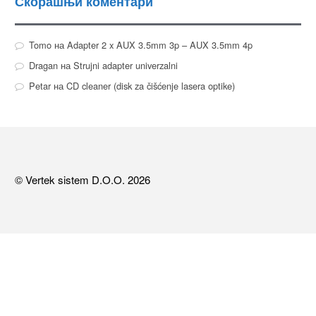
Скорашњи коментари
Tomo
на
Adapter 2 x AUX 3.5mm 3p – AUX 3.5mm 4p
Dragan
на
Strujni adapter univerzalni
Petar
на
CD cleaner (disk za čišćenje lasera optike)
© Vertek sistem D.O.O. 2026