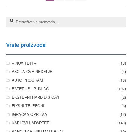
Pretraga za:
Vrste proizvoda
+ NOVITETI +
(13)
AKCIJA OVE NEDELJE
(4)
AUTO PROGRAM
(18)
BATERIJE I PUNJAČI
(107)
EKSTERNI HARD DISKOVI
(2)
FIKSNI TELEFONI
(8)
IGRAČKA OPREMA
(12)
KABLOVI I ADAPTERI
(140)
KANCELARIJSKI MATERIJAL
(19)