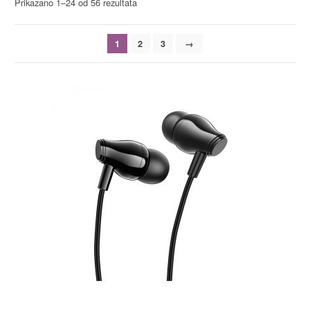
Prikazano 1–24 od 56 rezultata
1
2
3
→