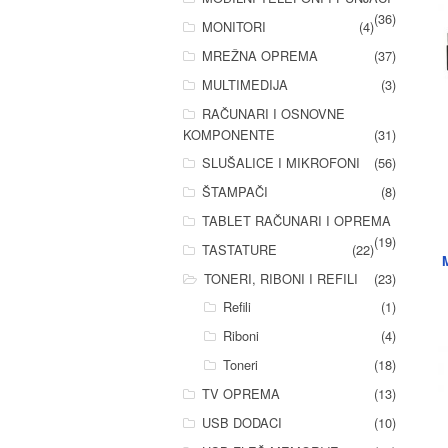
(36)
MONITORI
(4)
MREŽNA OPREMA
(37)
MULTIMEDIJA
(3)
RAČUNARI I OSNOVNE
KOMPONENTE
(31)
SLUŠALICE I MIKROFONI
(56)
ŠTAMPAČI
(8)
TABLET RAČUNARI I OPREMA
(19)
TASTATURE
(22)
TONERI, RIBONI I REFILI
(23)
Refili
(1)
Riboni
(4)
Toneri
(18)
TV OPREMA
(13)
USB DODACI
(10)