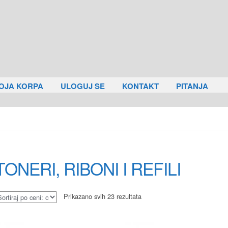
OJA KORPA
ULOGUJ SE
KONTAKT
PITANJA
TONERI, RIBONI I REFILI
Prikazano svih 23 rezultata