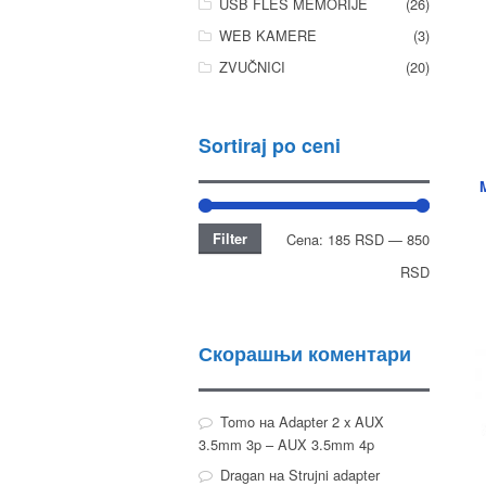
USB FLEŠ MEMORIJE
(26)
WEB KAMERE
(3)
ZVUČNICI
(20)
Sortiraj po ceni
Filter
Cena:
185 RSD
—
850
RSD
Скорашњи коментари
Tomo
на
Adapter 2 x AUX
3.5mm 3p – AUX 3.5mm 4p
Dragan
на
Strujni adapter