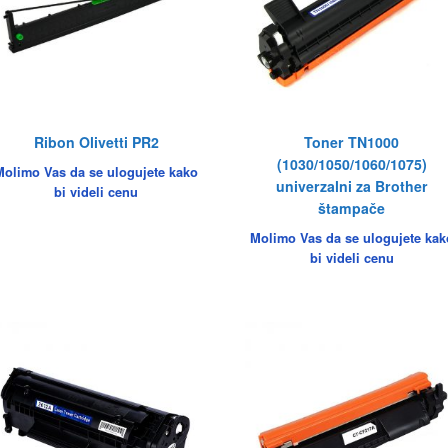
Ribon Olivetti PR2
Toner TN1000
(1030/1050/1060/1075)
Molimo Vas da se ulogujete kako
univerzalni za Brother
bi videli cenu
štampače
Molimo Vas da se ulogujete kak
bi videli cenu