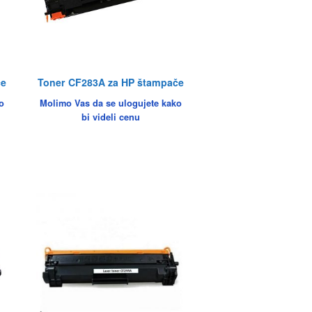
če
Toner CF283A za HP štampače
o
Molimo Vas da se ulogujete kako
bi videli cenu