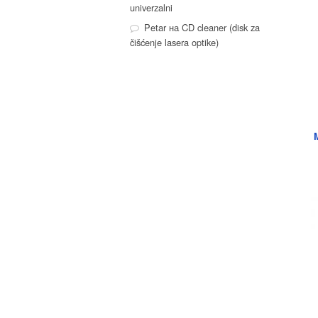
univerzalni
Petar
на
CD cleaner (disk za
čišćenje lasera optike)