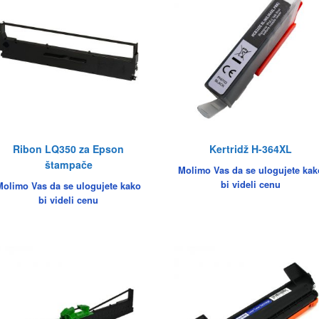
Ribon LQ350 za Epson
Kertridž H-364XL
štampače
Molimo Vas da se ulogujete kak
bi videli cenu
Molimo Vas da se ulogujete kako
bi videli cenu