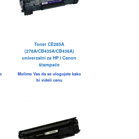
Toner CE285A
(278A/CB435A/CB436A)
univerzalni za HP i Canon
štampače
o
Molimo Vas da se ulogujete kako
bi videli cenu