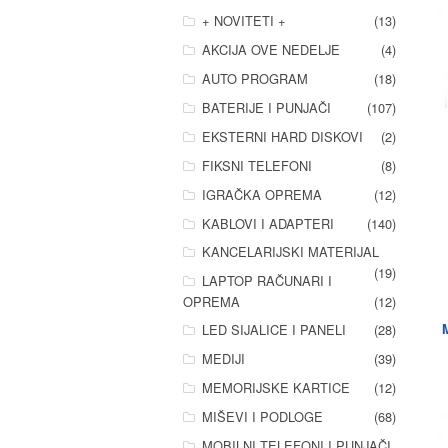
+ NOVITETI +
(13)
AKCIJA OVE NEDELJE
(4)
AUTO PROGRAM
(18)
BATERIJE I PUNJAČI
(107)
EKSTERNI HARD DISKOVI
(2)
FIKSNI TELEFONI
(8)
IGRAČKA OPREMA
(12)
KABLOVI I ADAPTERI
(140)
KANCELARIJSKI MATERIJAL
(19)
LAPTOP RAČUNARI I
OPREMA
(12)
LED SIJALICE I PANELI
(28)
MEDIJI
(39)
MEMORIJSKE KARTICE
(12)
MIŠEVI I PODLOGE
(68)
MOBILNI TELEFONI I PUNJAČI