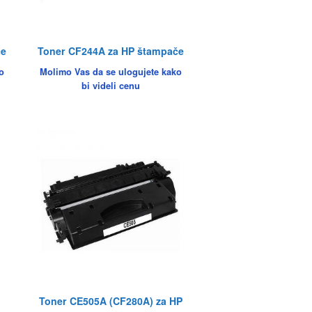
če
Toner CF244A za HP štampače
o
Molimo Vas da se ulogujete kako
bi videli cenu
Toner CE505A (CF280A) za HP