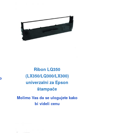
Ribon LQ350
(LX350/LQ300/LX300)
o
univerzalni za Epson
štampače
Molimo Vas da se ulogujete kako
bi videli cenu