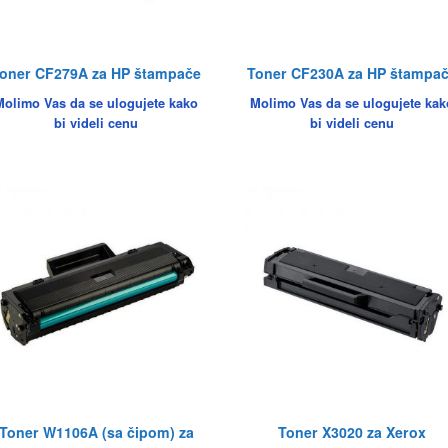
oner CF279A za HP štampače
Toner CF230A za HP štampa
Molimo Vas da se ulogujete kako
Molimo Vas da se ulogujete kak
bi videli cenu
bi videli cenu
Toner W1106A (sa čipom) za
Toner X3020 za Xerox