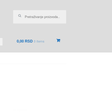
Pretraga za:
0,00 RSD
0 items