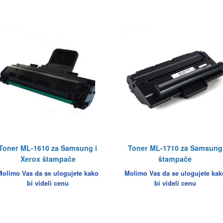
Toner ML-1610 za Samsung i
Toner ML-1710 za Samsung
Xerox štampače
štampače
Molimo Vas da se ulogujete kako
Molimo Vas da se ulogujete kak
bi videli cenu
bi videli cenu