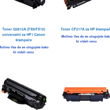
Toner Q2612A (FX9/FX10)
Toner CF217A za HP štampa
univerzalni za HP i Canon
Molimo Vas da se ulogujete kak
štampače
bi videli cenu
Molimo Vas da se ulogujete kako
bi videli cenu