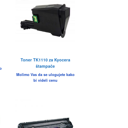
Toner TK1110 za Kyocera
štampače
o
Molimo Vas da se ulogujete kako
bi videli cenu