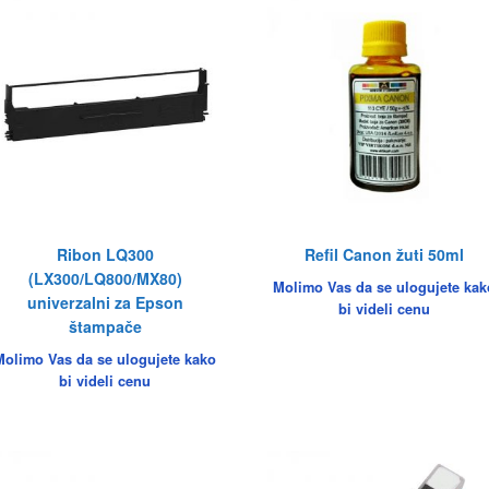
Ribon LQ300
Refil Canon žuti 50ml
(LX300/LQ800/MX80)
Molimo Vas da se ulogujete kak
univerzalni za Epson
bi videli cenu
štampače
Molimo Vas da se ulogujete kako
bi videli cenu