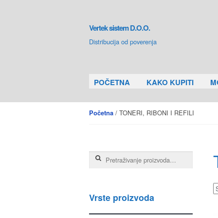
Skip to navigation
Skip to content
Vertek sistem D.O.O.
Distribucija od poverenja
POČETNA
KAKO KUPITI
M
/ TONERI, RIBONI I REFILI
Početna
Pretraga za:
Vrste proizvoda