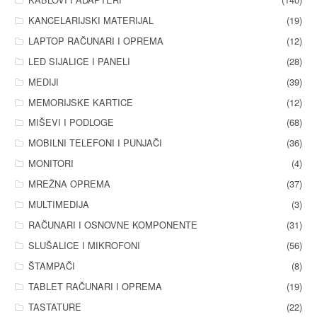
KANCELARIJSKI MATERIJAL
(19)
LAPTOP RAČUNARI I OPREMA
(12)
LED SIJALICE I PANELI
(28)
MEDIJI
(39)
MEMORIJSKE KARTICE
(12)
MIŠEVI I PODLOGE
(68)
MOBILNI TELEFONI I PUNJAČI
(36)
MONITORI
(4)
MREŽNA OPREMA
(37)
MULTIMEDIJA
(3)
RAČUNARI I OSNOVNE KOMPONENTE
(31)
SLUŠALICE I MIKROFONI
(56)
ŠTAMPAČI
(8)
TABLET RAČUNARI I OPREMA
(19)
TASTATURE
(22)