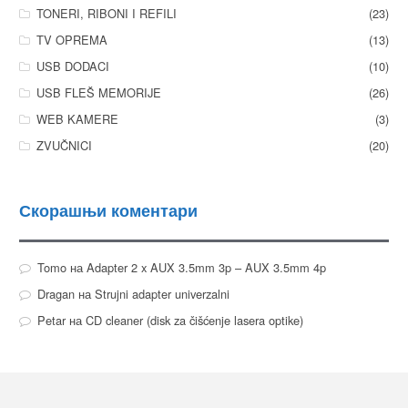
TONERI, RIBONI I REFILI
(23)
TV OPREMA
(13)
USB DODACI
(10)
USB FLEŠ MEMORIJE
(26)
WEB KAMERE
(3)
ZVUČNICI
(20)
Скорашњи коментари
Tomo
на
Adapter 2 x AUX 3.5mm 3p – AUX 3.5mm 4p
Dragan
на
Strujni adapter univerzalni
Petar
на
CD cleaner (disk za čišćenje lasera optike)