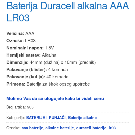
Baterija Duracell alkalna AAA
LR03
Veličina:
AAA
Oznaka:
LR03
Nominalni napon:
1.5V
Hemijski sastav:
Alkalna
Dimenzije:
44mm (dužina) x 10mm (prečnik)
Pakovanje (blister):
4 komada
Pakovanje (kutija):
40 komada
Primena:
Baterija za širok opseg upotrebe
Molimo Vas da se ulogujete kako bi videli cenu
Broj artikla:
905
Kategorije:
,
BATERIJE I PUNJAČI
Baterije alkalne
Oznake:
,
,
,
aaa baterije
alkalne baterije
duracell baterije
lr03