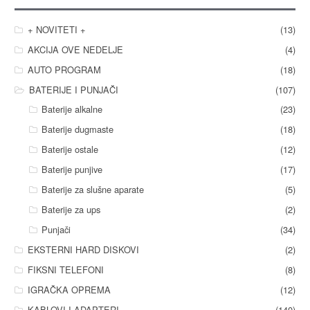
+ NOVITETI +
(13)
AKCIJA OVE NEDELJE
(4)
AUTO PROGRAM
(18)
BATERIJE I PUNJAČI
(107)
Baterije alkalne
(23)
Baterije dugmaste
(18)
Baterije ostale
(12)
Baterije punjive
(17)
Baterije za slušne aparate
(5)
Baterije za ups
(2)
Punjači
(34)
EKSTERNI HARD DISKOVI
(2)
FIKSNI TELEFONI
(8)
IGRAČKA OPREMA
(12)
KABLOVI I ADAPTERI
(140)