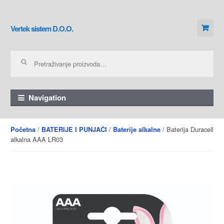
Skip to navigation
Skip to content
Vertek sistem D.O.O.
Pretraga za:
Navigation
/
/
/ Baterija Duracell
Početna
BATERIJE I PUNJAČI
Baterije alkalne
alkalna AAA LR03