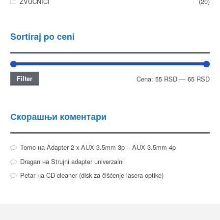
ZVUČNICI
(20)
Sortiraj po ceni
Filter
Cena:
55 RSD
—
65 RSD
Скорашњи коментари
Tomo
на
Adapter 2 x AUX 3.5mm 3p – AUX 3.5mm 4p
Dragan
на
Strujni adapter univerzalni
Petar
на
CD cleaner (disk za čišćenje lasera optike)