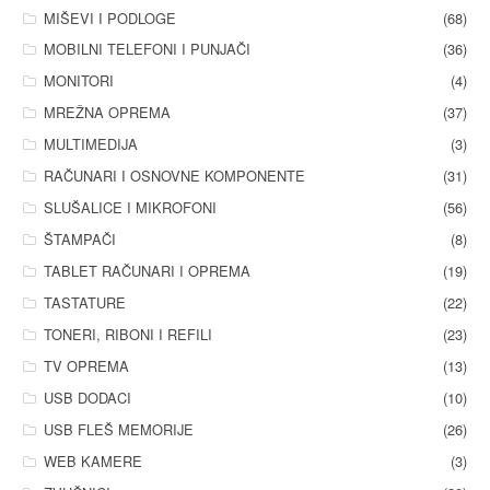
MIŠEVI I PODLOGE
(68)
MOBILNI TELEFONI I PUNJAČI
(36)
MONITORI
(4)
MREŽNA OPREMA
(37)
MULTIMEDIJA
(3)
RAČUNARI I OSNOVNE KOMPONENTE
(31)
SLUŠALICE I MIKROFONI
(56)
ŠTAMPAČI
(8)
TABLET RAČUNARI I OPREMA
(19)
TASTATURE
(22)
TONERI, RIBONI I REFILI
(23)
TV OPREMA
(13)
USB DODACI
(10)
USB FLEŠ MEMORIJE
(26)
WEB KAMERE
(3)