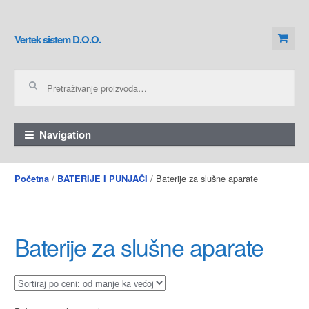
Skip to navigation
Skip to content
Vertek sistem D.O.O.
Pretraga za:
Navigation
/
/ Baterije za slušne aparate
Početna
BATERIJE I PUNJAČI
Baterije za slušne aparate