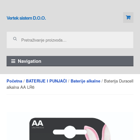
Skip to navigation
Skip to content
Vertek sistem D.O.O.
Pretraga za:
Navigation
/
/
/ Baterija Duracell
Početna
BATERIJE I PUNJAČI
Baterije alkalne
alkalna AA LR6