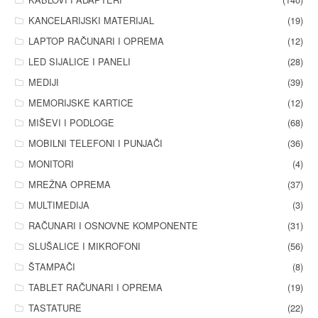
KANCELARIJSKI MATERIJAL
(19)
LAPTOP RAČUNARI I OPREMA
(12)
LED SIJALICE I PANELI
(28)
MEDIJI
(39)
MEMORIJSKE KARTICE
(12)
MIŠEVI I PODLOGE
(68)
MOBILNI TELEFONI I PUNJAČI
(36)
MONITORI
(4)
MREŽNA OPREMA
(37)
MULTIMEDIJA
(3)
RAČUNARI I OSNOVNE KOMPONENTE
(31)
SLUŠALICE I MIKROFONI
(56)
ŠTAMPAČI
(8)
TABLET RAČUNARI I OPREMA
(19)
TASTATURE
(22)