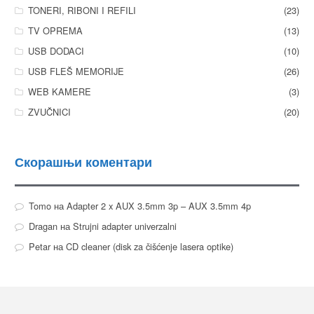
TONERI, RIBONI I REFILI
(23)
TV OPREMA
(13)
USB DODACI
(10)
USB FLEŠ MEMORIJE
(26)
WEB KAMERE
(3)
ZVUČNICI
(20)
Скорашњи коментари
Tomo
на
Adapter 2 x AUX 3.5mm 3p – AUX 3.5mm 4p
Dragan
на
Strujni adapter univerzalni
Petar
на
CD cleaner (disk za čišćenje lasera optike)