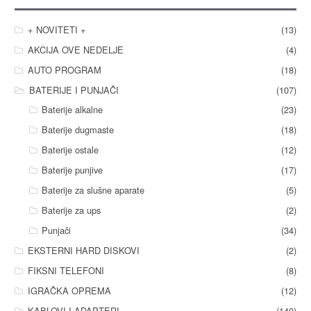
+ NOVITETI +
(13)
AKCIJA OVE NEDELJE
(4)
AUTO PROGRAM
(18)
BATERIJE I PUNJAČI
(107)
Baterije alkalne
(23)
Baterije dugmaste
(18)
Baterije ostale
(12)
Baterije punjive
(17)
Baterije za slušne aparate
(5)
Baterije za ups
(2)
Punjači
(34)
EKSTERNI HARD DISKOVI
(2)
FIKSNI TELEFONI
(8)
IGRAČKA OPREMA
(12)
KABLOVI I ADAPTERI
(140)