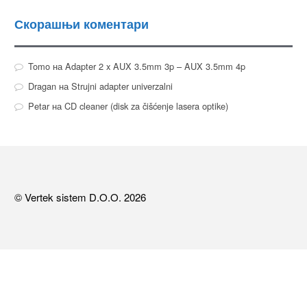
Скорашњи коментари
Tomo
на
Adapter 2 x AUX 3.5mm 3p – AUX 3.5mm 4p
Dragan
на
Strujni adapter univerzalni
Petar
на
CD cleaner (disk za čišćenje lasera optike)
© Vertek sistem D.O.O. 2026