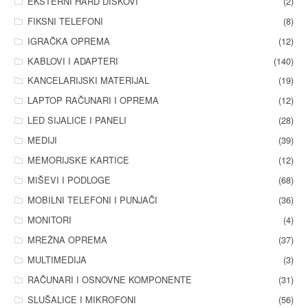
EKSTERNI HARD DISKOVI
(2)
FIKSNI TELEFONI
(8)
IGRAČKA OPREMA
(12)
KABLOVI I ADAPTERI
(140)
KANCELARIJSKI MATERIJAL
(19)
LAPTOP RAČUNARI I OPREMA
(12)
LED SIJALICE I PANELI
(28)
MEDIJI
(39)
MEMORIJSKE KARTICE
(12)
MIŠEVI I PODLOGE
(68)
MOBILNI TELEFONI I PUNJAČI
(36)
MONITORI
(4)
MREŽNA OPREMA
(37)
MULTIMEDIJA
(3)
RAČUNARI I OSNOVNE KOMPONENTE
(31)
SLUŠALICE I MIKROFONI
(56)