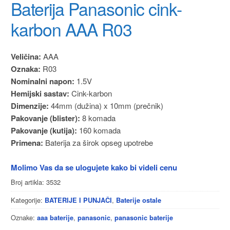
Baterija Panasonic cink-
karbon AAA R03
Veličina:
AAA
Oznaka:
R03
Nominalni napon:
1.5V
Hemijski sastav:
Cink-karbon
Dimenzije:
44mm (dužina) x 10mm (prečnik)
Pakovanje (blister):
8 komada
Pakovanje (kutija):
160 komada
Primena:
Baterija za širok opseg upotrebe
Molimo Vas da se ulogujete kako bi videli cenu
Broj artikla:
3532
Kategorije:
,
BATERIJE I PUNJAČI
Baterije ostale
Oznake:
,
,
aaa baterije
panasonic
panasonic baterije