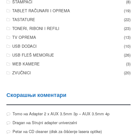
ŠTAMPAČI
(8)
TABLET RAČUNARI I OPREMA
(19)
TASTATURE
(22)
TONERI, RIBONI I REFILI
(23)
TV OPREMA
(13)
USB DODACI
(10)
USB FLEŠ MEMORIJE
(26)
WEB KAMERE
(3)
ZVUČNICI
(20)
Скорашњи коментари
Tomo
на
Adapter 2 x AUX 3.5mm 3p – AUX 3.5mm 4p
Dragan
на
Strujni adapter univerzalni
Petar
на
CD cleaner (disk za čišćenje lasera optike)