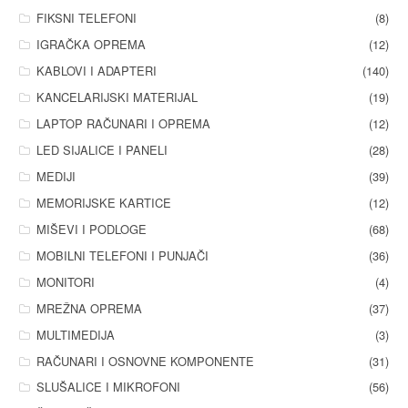
FIKSNI TELEFONI
(8)
IGRAČKA OPREMA
(12)
KABLOVI I ADAPTERI
(140)
KANCELARIJSKI MATERIJAL
(19)
LAPTOP RAČUNARI I OPREMA
(12)
LED SIJALICE I PANELI
(28)
MEDIJI
(39)
MEMORIJSKE KARTICE
(12)
MIŠEVI I PODLOGE
(68)
MOBILNI TELEFONI I PUNJAČI
(36)
MONITORI
(4)
MREŽNA OPREMA
(37)
MULTIMEDIJA
(3)
RAČUNARI I OSNOVNE KOMPONENTE
(31)
SLUŠALICE I MIKROFONI
(56)