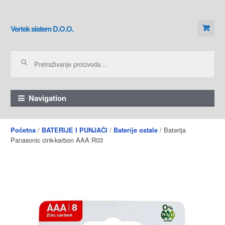
Skip to navigation
Skip to content
Vertek sistem D.O.O.
Pretraga za:
Navigation
/
/
/ Baterija
Početna
BATERIJE I PUNJAČI
Baterije ostale
Panasonic cink-karbon AAA R03