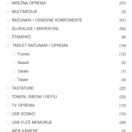
MREŽNA OPREMA
(37)
MULTIMEDIJA
(3)
RAČUNARI I OSNOVNE KOMPONENTE
(31)
SLUŠALICE I MIKROFONI
(56)
ŠTAMPAČI
(8)
TABLET RAČUNARI I OPREMA
(19)
Futrole
(12)
Nosači
(2)
Ostalo
(1)
Tablet
(4)
TASTATURE
(22)
TONERI, RIBONI I REFILI
(23)
TV OPREMA
(13)
USB DODACI
(10)
USB FLEŠ MEMORIJE
(26)
WEB KAMERE
(3)