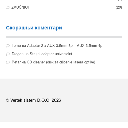
ZVUČNICI
(20)
Скорашњи коментари
Tomo
на
Adapter 2 x AUX 3.5mm 3p – AUX 3.5mm 4p
Dragan
на
Strujni adapter univerzalni
Petar
на
CD cleaner (disk za čišćenje lasera optike)
© Vertek sistem D.O.O. 2026