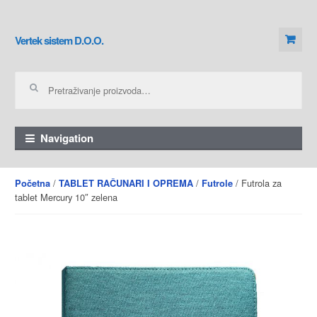
Skip to navigation
Skip to content
Vertek sistem D.O.O.
Pretraga za:
Navigation
/
/
/ Futrola za
Početna
TABLET RAČUNARI I OPREMA
Futrole
tablet Mercury 10″ zelena