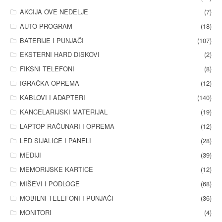
AKCIJA OVE NEDELJE
(7)
AUTO PROGRAM
(18)
BATERIJE I PUNJAČI
(107)
EKSTERNI HARD DISKOVI
(2)
FIKSNI TELEFONI
(8)
IGRAČKA OPREMA
(12)
KABLOVI I ADAPTERI
(140)
KANCELARIJSKI MATERIJAL
(19)
LAPTOP RAČUNARI I OPREMA
(12)
LED SIJALICE I PANELI
(28)
MEDIJI
(39)
MEMORIJSKE KARTICE
(12)
MIŠEVI I PODLOGE
(68)
MOBILNI TELEFONI I PUNJAČI
(36)
MONITORI
(4)