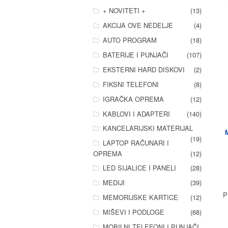
+ NOVITETI +
(13)
AKCIJA OVE NEDELJE
(4)
AUTO PROGRAM
(18)
BATERIJE I PUNJAČI
(107)
EKSTERNI HARD DISKOVI
(2)
FIKSNI TELEFONI
(8)
IGRAČKA OPREMA
(12)
KABLOVI I ADAPTERI
(140)
KANCELARIJSKI MATERIJAL
(19)
LAPTOP RAČUNARI I
OPREMA
(12)
LED SIJALICE I PANELI
(28)
MEDIJI
(39)
P
MEMORIJSKE KARTICE
(12)
MIŠEVI I PODLOGE
(68)
MOBILNI TELEFONI I PUNJAČI