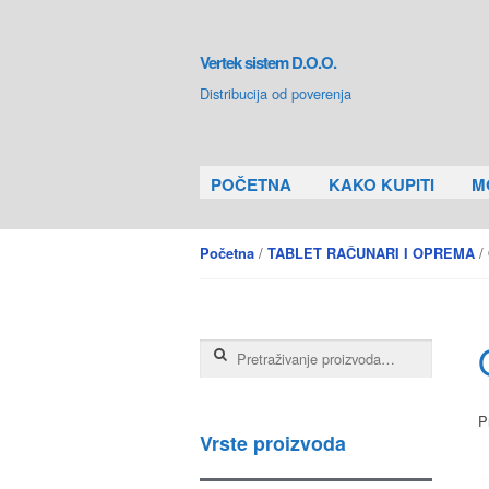
Skip to navigation
Skip to content
Vertek sistem D.O.O.
Distribucija od poverenja
POČETNA
KAKO KUPITI
M
/
/ 
Početna
TABLET RAČUNARI I OPREMA
Pretraga za:
P
Vrste proizvoda