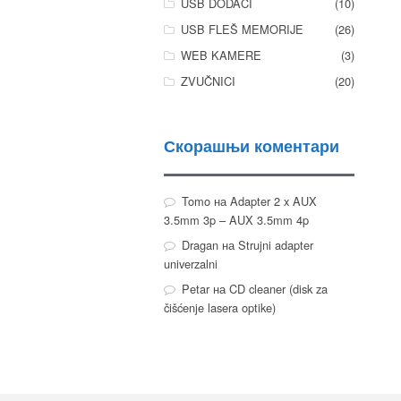
USB DODACI
(10)
USB FLEŠ MEMORIJE
(26)
WEB KAMERE
(3)
ZVUČNICI
(20)
Скорашњи коментари
Tomo
на
Adapter 2 x AUX
3.5mm 3p – AUX 3.5mm 4p
Dragan
на
Strujni adapter
univerzalni
Petar
на
CD cleaner (disk za
čišćenje lasera optike)