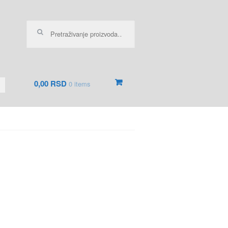
Pretraga za:
0,00 RSD
0 items