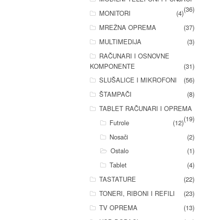
(36)
MONITORI
(4)
MREŽNA OPREMA
(37)
MULTIMEDIJA
(3)
RAČUNARI I OSNOVNE
KOMPONENTE
(31)
SLUŠALICE I MIKROFONI
(56)
ŠTAMPAČI
(8)
TABLET RAČUNARI I OPREMA
(19)
Futrole
(12)
Nosači
(2)
Ostalo
(1)
Tablet
(4)
TASTATURE
(22)
TONERI, RIBONI I REFILI
(23)
TV OPREMA
(13)