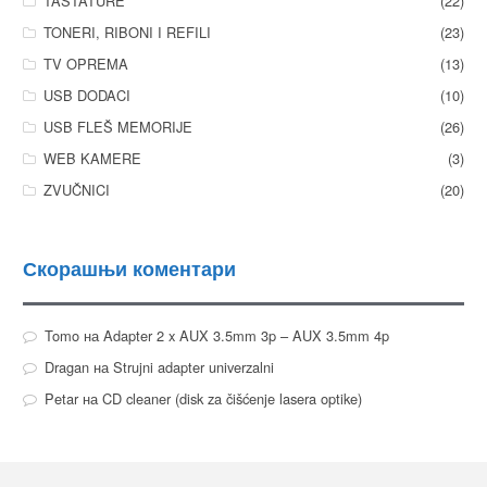
TASTATURE
(22)
TONERI, RIBONI I REFILI
(23)
TV OPREMA
(13)
USB DODACI
(10)
USB FLEŠ MEMORIJE
(26)
WEB KAMERE
(3)
ZVUČNICI
(20)
Скорашњи коментари
Tomo
на
Adapter 2 x AUX 3.5mm 3p – AUX 3.5mm 4p
Dragan
на
Strujni adapter univerzalni
Petar
на
CD cleaner (disk za čišćenje lasera optike)