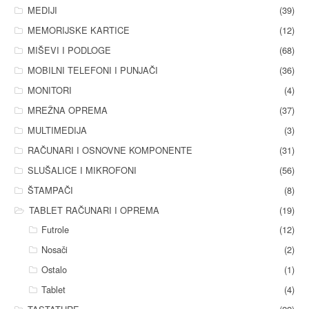
MEDIJI
(39)
MEMORIJSKE KARTICE
(12)
MIŠEVI I PODLOGE
(68)
MOBILNI TELEFONI I PUNJAČI
(36)
MONITORI
(4)
MREŽNA OPREMA
(37)
MULTIMEDIJA
(3)
RAČUNARI I OSNOVNE KOMPONENTE
(31)
SLUŠALICE I MIKROFONI
(56)
ŠTAMPAČI
(8)
TABLET RAČUNARI I OPREMA
(19)
Futrole
(12)
Nosači
(2)
Ostalo
(1)
Tablet
(4)