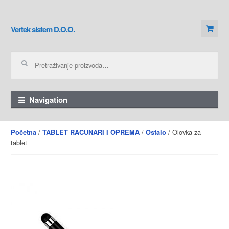
Skip to navigation
Skip to content
Vertek sistem D.O.O.
Pretraga za:
Navigation
/
/
/ Olovka za
Početna
TABLET RAČUNARI I OPREMA
Ostalo
tablet