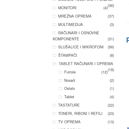
(36)
MONITORI
(4)
MREŽNA OPREMA
(37)
MULTIMEDIJA
(3)
RAČUNARI I OSNOVNE
KOMPONENTE
(31)
SLUŠALICE I MIKROFONI
(56)
ŠTAMPAČI
(8)
TABLET RAČUNARI I OPREMA
(19)
Futrole
(12)
Nosači
(2)
Ostalo
(1)
Tablet
(4)
TASTATURE
(22)
TONERI, RIBONI I REFILI
(23)
TV OPREMA
(13)