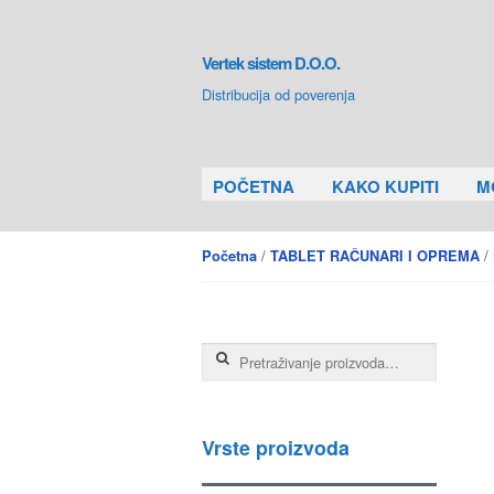
Skip to navigation
Skip to content
Vertek sistem D.O.O.
Distribucija od poverenja
POČETNA
KAKO KUPITI
M
/
/
Početna
TABLET RAČUNARI I OPREMA
Pretraga za:
Vrste proizvoda