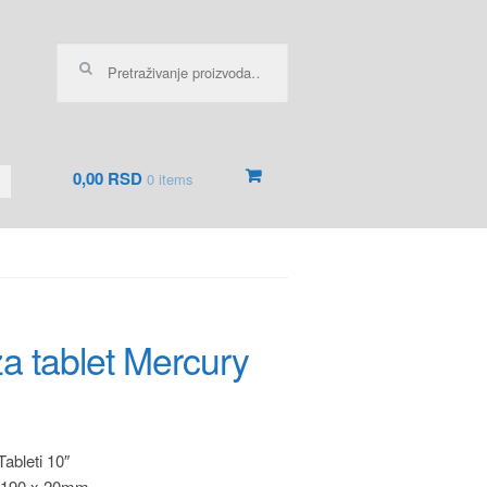
Pretraga za:
0,00 RSD
0 items
za tablet Mercury
ableti 10″
 190 x 20mm