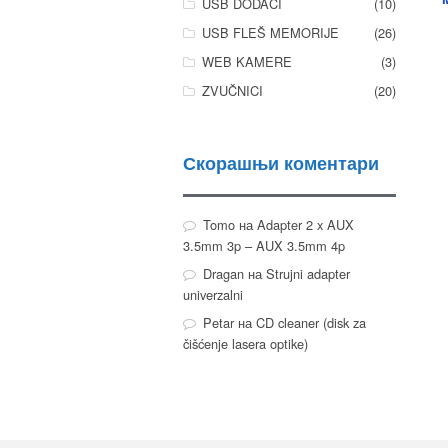
USB DODACI
(10)
USB FLEŠ MEMORIJE
(26)
WEB KAMERE
(3)
ZVUČNICI
(20)
Скорашњи коментари
Tomo
на
Adapter 2 x AUX
3.5mm 3p – AUX 3.5mm 4p
Dragan
на
Strujni adapter
univerzalni
Petar
на
CD cleaner (disk za
čišćenje lasera optike)