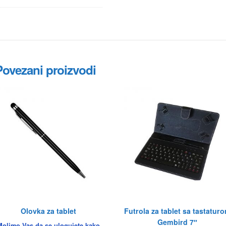
Povezani proizvodi
Olovka za tablet
Futrola za tablet sa tastatur
Gembird 7″
Molimo Vas da se ulogujete kako