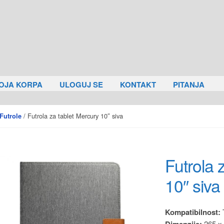
OJA KORPA
ULOGUJ SE
KONTAKT
PITANJA
/ Futrola za tablet Mercury 10″ siva
Futrole
Futrola 
10″ siva
Kompatibilnost:
T
Dimenzije:
265 x