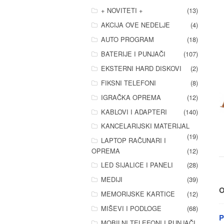
+ NOVITETI +
(13)
AKCIJA OVE NEDELJE
(4)
AUTO PROGRAM
(18)
BATERIJE I PUNJAČI
(107)
EKSTERNI HARD DISKOVI
(2)
FIKSNI TELEFONI
(8)
IGRAČKA OPREMA
(12)
KABLOVI I ADAPTERI
(140)
KANCELARIJSKI MATERIJAL
(19)
LAPTOP RAČUNARI I
OPREMA
(12)
LED SIJALICE I PANELI
(28)
MEDIJI
(39)
O
MEMORIJSKE KARTICE
(12)
MIŠEVI I PODLOGE
(68)
P
MOBILNI TELEFONI I PUNJAČI