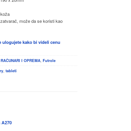
, koža
zatvarač, može da se koristi kao
 ulogujete kako bi videli cenu
,
 RAČUNARI I OPREMA
Futrole
,
ry
tableti
a A270