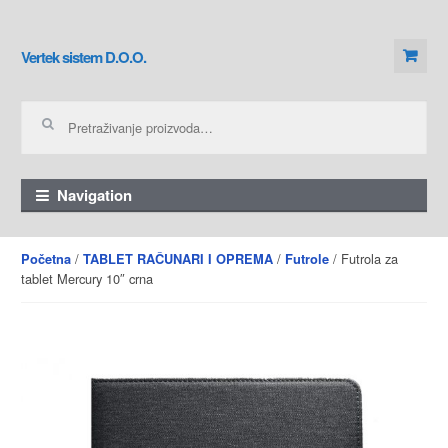
Skip to navigation
Skip to content
Vertek sistem D.O.O.
Pretraga za:
Navigation
/
/
/ Futrola za
Početna
TABLET RAČUNARI I OPREMA
Futrole
tablet Mercury 10″ crna