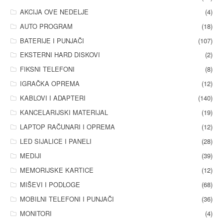
AKCIJA OVE NEDELJE
(4)
AUTO PROGRAM
(18)
BATERIJE I PUNJAČI
(107)
EKSTERNI HARD DISKOVI
(2)
FIKSNI TELEFONI
(8)
IGRAČKA OPREMA
(12)
KABLOVI I ADAPTERI
(140)
KANCELARIJSKI MATERIJAL
(19)
LAPTOP RAČUNARI I OPREMA
(12)
LED SIJALICE I PANELI
(28)
MEDIJI
(39)
MEMORIJSKE KARTICE
(12)
MIŠEVI I PODLOGE
(68)
MOBILNI TELEFONI I PUNJAČI
(36)
MONITORI
(4)