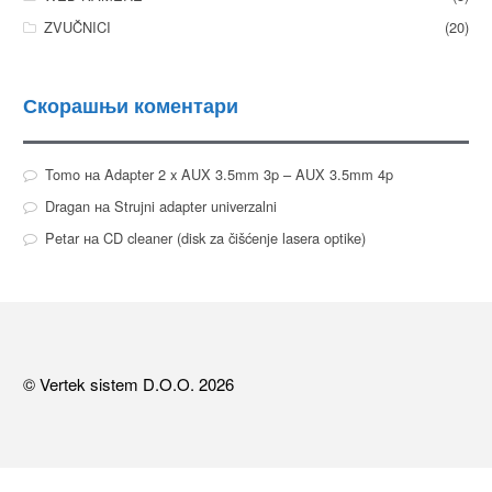
ZVUČNICI
(20)
Скорашњи коментари
Tomo
на
Adapter 2 x AUX 3.5mm 3p – AUX 3.5mm 4p
Dragan
на
Strujni adapter univerzalni
Petar
на
CD cleaner (disk za čišćenje lasera optike)
© Vertek sistem D.O.O. 2026