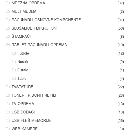
MREŽNA OPREMA
(37)
MULTIMEDIJA
(3)
RAČUNARI I OSNOVNE KOMPONENTE
(31)
SLUŠALICE I MIKROFONI
(56)
ŠTAMPAČI
(8)
TABLET RAČUNARI I OPREMA
(19)
Futrole
(12)
Nosači
(2)
Ostalo
(1)
Tablet
(4)
TASTATURE
(22)
TONERI, RIBONI I REFILI
(23)
TV OPREMA
(13)
USB DODACI
(10)
USB FLEŠ MEMORIJE
(26)
WEB KAMERE
(3)