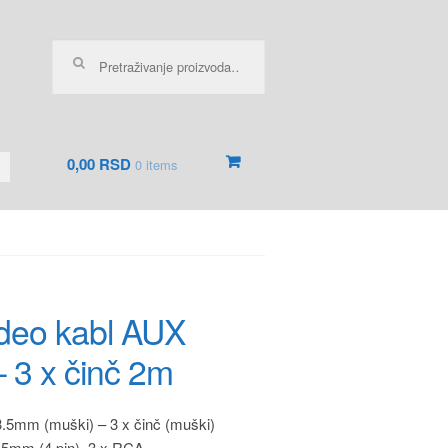
Pretraga za:
0,00 RSD
0 items
ideo kabl AUX
 3 x činč 2m
.5mm (muški) – 3 x činč (muški)
5mm (4 pin), 3 x RCA