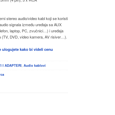
i stereo audio/video kabl koji se koristi
 audio signala između uređaja sa AUX
lefon, laptop, PC, zvučnici…) i uređaja
 (TV, DVD, video kamera, AV risiver…).
 ulogujete kako bi videli cenu
,
I I ADAPTERI
Audio kablovi
rca