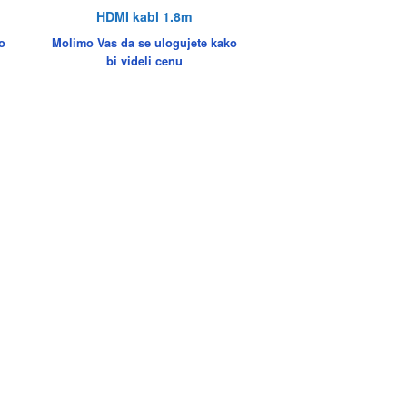
HDMI kabl 1.8m
o
Molimo Vas da se ulogujete kako
bi videli cenu