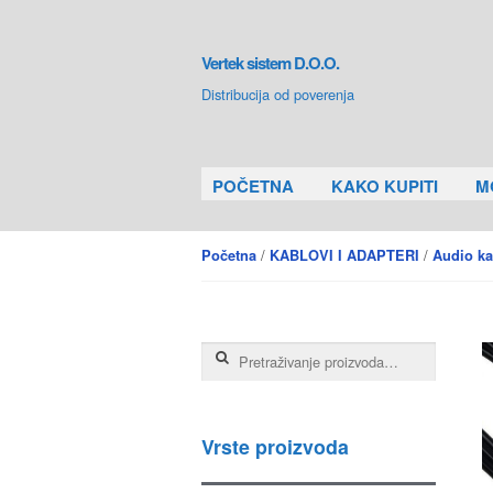
Skip to navigation
Skip to content
Vertek sistem D.O.O.
Distribucija od poverenja
POČETNA
KAKO KUPITI
M
/
/
Početna
KABLOVI I ADAPTERI
Audio ka
Pretraga za:
Vrste proizvoda