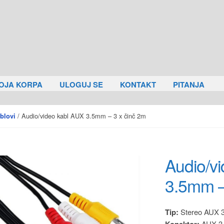
OJA KORPA
ULOGUJ SE
KONTAKT
PITANJA
/ Audio/video kabl AUX 3.5mm – 3 x činč 2m
blovi
Audio/v
3.5mm –
Tip:
Stereo AUX 3
Konektor:
AUX 3.