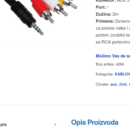
Port:
/
Dužina:
2m
Primena:
Dvosmern
za prenos video i
portom (mobilni te
sa RCA portovima
Molimo Vas da se
Broj artikla:
4269
Kategorije:
KABLOV
Oznake:
,
,
aux
činč
Opis Proizvoda
pis