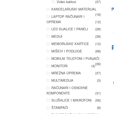
Video kablovi
(37)
P
KANCELARIJSKI MATERIJAL
(19)
LAPTOP RAČUNARI I
OPREMA
(12)
LED SIJALICE I PANELI
(28)
MEDIJI
(39)
MEMORIJSKE KARTICE
(12)
MIŠEVI I PODLOGE
(68)
MOBILNI TELEFONI I PUNJAČI
(36)
MONITORI
(4)
MREŽNA OPREMA
(37)
MULTIMEDIJA
(3)
RAČUNARI I OSNOVNE
KOMPONENTE
(31)
SLUŠALICE I MIKROFONI
(56)
ŠTAMPAČI
(8)