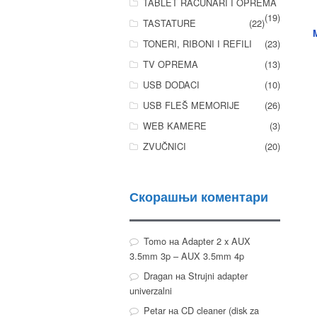
TABLET RAČUNARI I OPREMA
(19)
TASTATURE
(22)
TONERI, RIBONI I REFILI
(23)
TV OPREMA
(13)
USB DODACI
(10)
USB FLEŠ MEMORIJE
(26)
WEB KAMERE
(3)
ZVUČNICI
(20)
Скорашњи коментари
Tomo
на
Adapter 2 x AUX
3.5mm 3p – AUX 3.5mm 4p
Dragan
на
Strujni adapter
univerzalni
Petar
на
CD cleaner (disk za