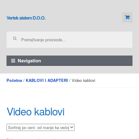
Skip to navigation
Skip to content
Vertek sistem D.O.O.
Pretraga za:
Navigation
/
/ Video kablovi
Početna
KABLOVI I ADAPTERI
Video kablovi