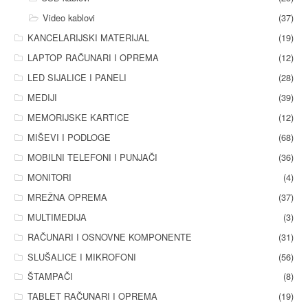
Video kablovi
(37)
KANCELARIJSKI MATERIJAL
(19)
LAPTOP RAČUNARI I OPREMA
(12)
LED SIJALICE I PANELI
(28)
MEDIJI
(39)
MEMORIJSKE KARTICE
(12)
MIŠEVI I PODLOGE
(68)
MOBILNI TELEFONI I PUNJAČI
(36)
MONITORI
(4)
MREŽNA OPREMA
(37)
MULTIMEDIJA
(3)
RAČUNARI I OSNOVNE KOMPONENTE
(31)
SLUŠALICE I MIKROFONI
(56)
ŠTAMPAČI
(8)
TABLET RAČUNARI I OPREMA
(19)