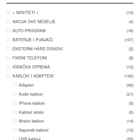
+ NOVITETI +
(13)
AKCIJA OVE NEDELJE
(4)
AUTO PROGRAM
(18)
BATERIJE I PUNJAČI
(107)
EKSTERNI HARD DISKOVI
(2)
FIKSNI TELEFONI
(8)
IGRAČKA OPREMA
(12)
KABLOVI I ADAPTERI
(140)
Adapteri
(46)
Audio kablovi
(21)
iPhone kablovi
(5)
Kablovi ostalo
(6)
Mrežni kablovi
(14)
Naponski kablovi
(15)
USB kablovi
(25)