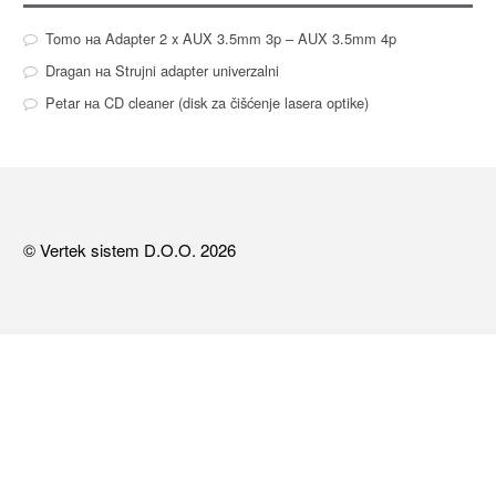
Tomo
на
Adapter 2 x AUX 3.5mm 3p – AUX 3.5mm 4p
Dragan
на
Strujni adapter univerzalni
Petar
на
CD cleaner (disk za čišćenje lasera optike)
© Vertek sistem D.O.O. 2026