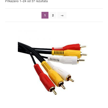
Prikazano 1–24 od 37 rezultata
1
2
→