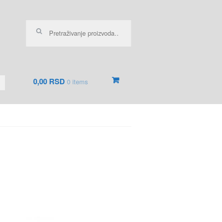
Pretraga za:
0,00 RSD
0 items