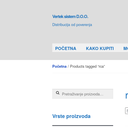
Skip to navigation
Skip to content
Vertek sistem D.O.O.
Distribucija od poverenja
POČETNA
KAKO KUPITI
M
/ Products tagged “rca”
Početna
Pretraga za:
Vrste proizvoda