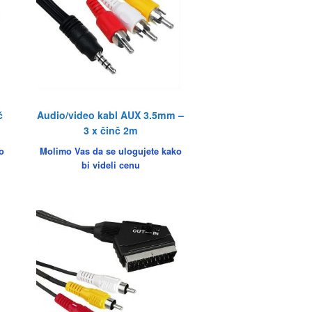
č
Audio/video kabl AUX 3.5mm –
3 x činč 2m
o
Molimo Vas da se ulogujete kako
bi videli cenu