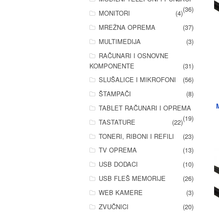
(36)
MONITORI
(4)
MREŽNA OPREMA
(37)
MULTIMEDIJA
(3)
RAČUNARI I OSNOVNE
KOMPONENTE
(31)
SLUŠALICE I MIKROFONI
(56)
ŠTAMPAČI
(8)
TABLET RAČUNARI I OPREMA
(19)
TASTATURE
(22)
TONERI, RIBONI I REFILI
(23)
TV OPREMA
(13)
USB DODACI
(10)
USB FLEŠ MEMORIJE
(26)
WEB KAMERE
(3)
ZVUČNICI
(20)