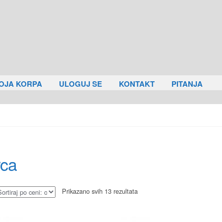
OJA KORPA
ULOGUJ SE
KONTAKT
PITANJA
rca
Prikazano svih 13 rezultata