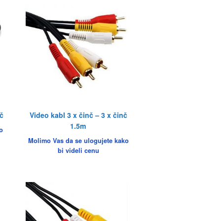
č
Video kabl 3 x činč – 3 x činč
1.5m
o
Molimo Vas da se ulogujete kako
bi videli cenu