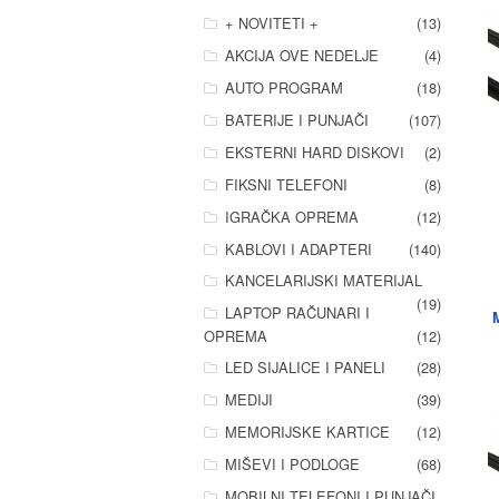
+ NOVITETI +
(13)
AKCIJA OVE NEDELJE
(4)
AUTO PROGRAM
(18)
BATERIJE I PUNJAČI
(107)
EKSTERNI HARD DISKOVI
(2)
FIKSNI TELEFONI
(8)
IGRAČKA OPREMA
(12)
KABLOVI I ADAPTERI
(140)
KANCELARIJSKI MATERIJAL
(19)
LAPTOP RAČUNARI I
OPREMA
(12)
LED SIJALICE I PANELI
(28)
MEDIJI
(39)
MEMORIJSKE KARTICE
(12)
MIŠEVI I PODLOGE
(68)
MOBILNI TELEFONI I PUNJAČI