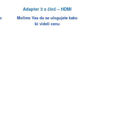
Adapter 3 x činč – HDMI
o
Molimo Vas da se ulogujete kako
bi videli cenu