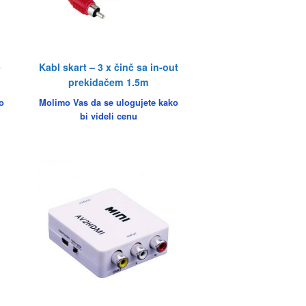
-
Kabl skart – 3 x činč sa in-out
prekidačem 1.5m
o
Molimo Vas da se ulogujete kako
bi videli cenu