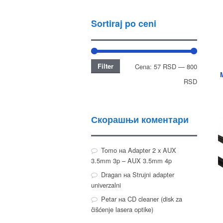
Sortiraj po ceni
Filter
Cena:
57 RSD
—
800
RSD
Скорашњи коментари
Tomo
на
Adapter 2 x AUX
3.5mm 3p – AUX 3.5mm 4p
Dragan
на
Strujni adapter
univerzalni
Petar
на
CD cleaner (disk za
čišćenje lasera optike)