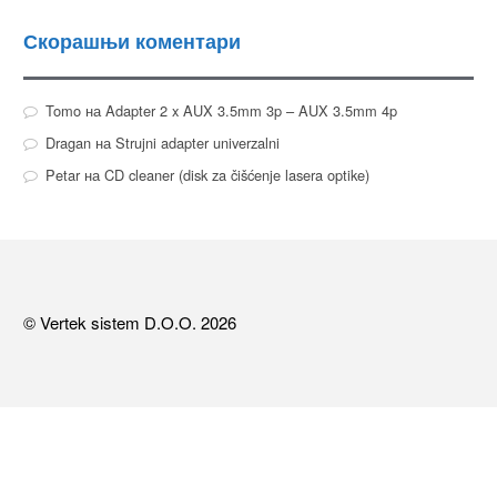
Скорашњи коментари
Tomo
на
Adapter 2 x AUX 3.5mm 3p – AUX 3.5mm 4p
Dragan
на
Strujni adapter univerzalni
Petar
на
CD cleaner (disk za čišćenje lasera optike)
© Vertek sistem D.O.O. 2026