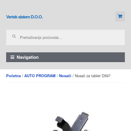
Skip to navigation
Skip to content
Vertek sistem D.O.O.
Pretraga za:
Navigation
/
/
/ Nosač za tablet D597
Početna
AUTO PROGRAM
Nosači