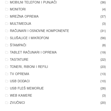
MOBILNI TELEFONI I PUNJAČI
(36)
MONITORI
(4)
MREŽNA OPREMA
(37)
MULTIMEDIJA
(3)
RAČUNARI I OSNOVNE KOMPONENTE
(31)
SLUŠALICE I MIKROFONI
(56)
ŠTAMPAČI
(8)
TABLET RAČUNARI I OPREMA
(19)
TASTATURE
(22)
TONERI, RIBONI I REFILI
(23)
TV OPREMA
(13)
USB DODACI
(10)
USB FLEŠ MEMORIJE
(26)
WEB KAMERE
(3)
ZVUČNICI
(20)