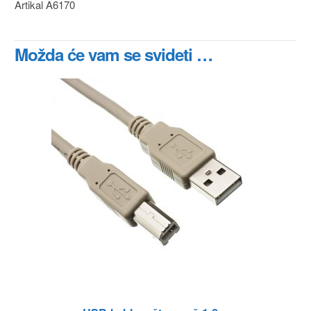
Artikal A6170
Možda će vam se svideti …