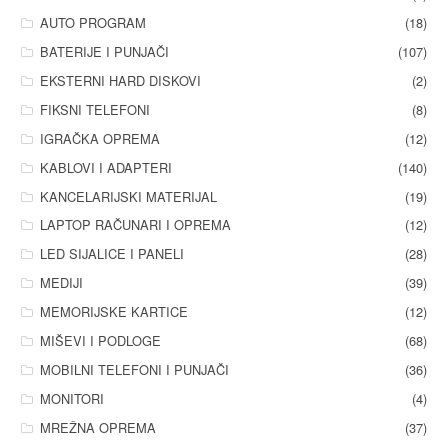
AUTO PROGRAM
(18)
BATERIJE I PUNJAČI
(107)
EKSTERNI HARD DISKOVI
(2)
FIKSNI TELEFONI
(8)
IGRAČKA OPREMA
(12)
KABLOVI I ADAPTERI
(140)
KANCELARIJSKI MATERIJAL
(19)
LAPTOP RAČUNARI I OPREMA
(12)
LED SIJALICE I PANELI
(28)
MEDIJI
(39)
MEMORIJSKE KARTICE
(12)
MIŠEVI I PODLOGE
(68)
MOBILNI TELEFONI I PUNJAČI
(36)
MONITORI
(4)
MREŽNA OPREMA
(37)