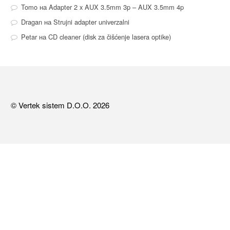
Tomo
на
Adapter 2 x AUX 3.5mm 3p – AUX 3.5mm 4p
Dragan
на
Strujni adapter univerzalni
Petar
на
CD cleaner (disk za čišćenje lasera optike)
© Vertek sistem D.O.O. 2026