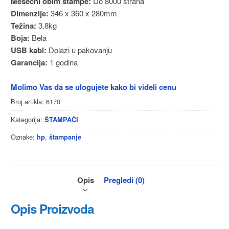
Mesečni obim štampe:
Do 8000 strana
Dimenzije:
346 x 360 x 280mm
Težina:
3.8kg
Boja:
Bela
USB kabl:
Dolazi u pakovanju
Garancija:
1 godina
Molimo Vas da se ulogujete kako bi videli cenu
Broj artikla:
6170
Kategorija:
ŠTAMPAČI
Oznake:
,
hp
štampanje
Opis
Pregledi (0)
Opis Proizvoda