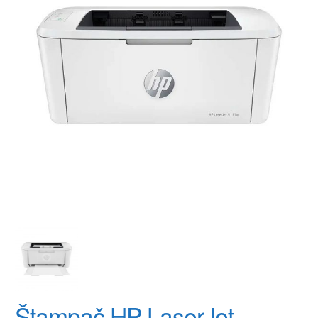
Štampač HP LaserJet