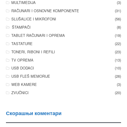
MULTIMEDIJA
(3)
RAČUNARI I OSNOVNE KOMPONENTE
(31)
SLUŠALICE I MIKROFONI
(56)
ŠTAMPAČI
(8)
TABLET RAČUNARI I OPREMA
(19)
TASTATURE
(22)
TONERI, RIBONI I REFILI
(23)
TV OPREMA
(13)
USB DODACI
(10)
USB FLEŠ MEMORIJE
(26)
WEB KAMERE
(3)
ZVUČNICI
(20)
Скорашњи коментари