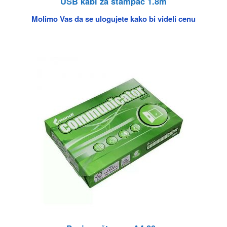
USB kabl za štampač 1.8m
Molimo Vas da se ulogujete kako bi videli cenu