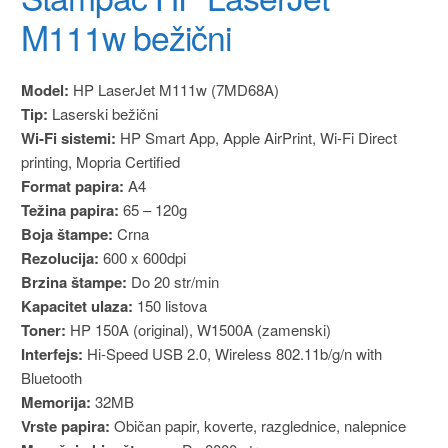
M111w bežični
Model:
HP LaserJet M111w (7MD68A)
Tip:
Laserski bežični
Wi-Fi sistemi:
HP Smart App, Apple AirPrint, Wi-Fi Direct
printing, Mopria Certified
Format papira:
A4
Težina papira:
65 – 120g
Boja štampe:
Crna
Rezolucija:
600 x 600dpi
Brzina štampe:
Do 20 str/min
Kapacitet ulaza:
150 listova
Toner:
HP 150A (original), W1500A (zamenski)
Interfejs:
Hi-Speed USB 2.0, Wireless 802.11b/g/n with
Bluetooth
Memorija:
32MB
Vrste papira:
Običan papir, koverte, razglednice, nalepnice