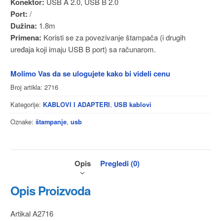
Konektor:
USB A 2.0, USB B 2.0
Port:
/
Dužina:
1.8m
Primena:
Koristi se za povezivanje štampača (i drugih
uređaja koji imaju USB B port) sa računarom.
Molimo Vas da se ulogujete kako bi videli cenu
Broj artikla:
2716
Kategorije:
,
KABLOVI I ADAPTERI
USB kablovi
Oznake:
,
štampanje
usb
Opis
Pregledi (0)
Opis Proizvoda
Artikal A2716