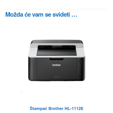
Možda će vam se svideti …
Štampač Brother HL-1112E