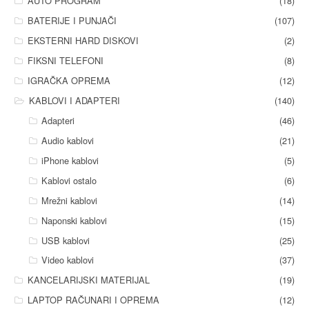
AUTO PROGRAM
(18)
BATERIJE I PUNJAČI
(107)
EKSTERNI HARD DISKOVI
(2)
FIKSNI TELEFONI
(8)
IGRAČKA OPREMA
(12)
KABLOVI I ADAPTERI
(140)
Adapteri
(46)
Audio kablovi
(21)
iPhone kablovi
(5)
Kablovi ostalo
(6)
Mrežni kablovi
(14)
Naponski kablovi
(15)
USB kablovi
(25)
Video kablovi
(37)
KANCELARIJSKI MATERIJAL
(19)
LAPTOP RAČUNARI I OPREMA
(12)