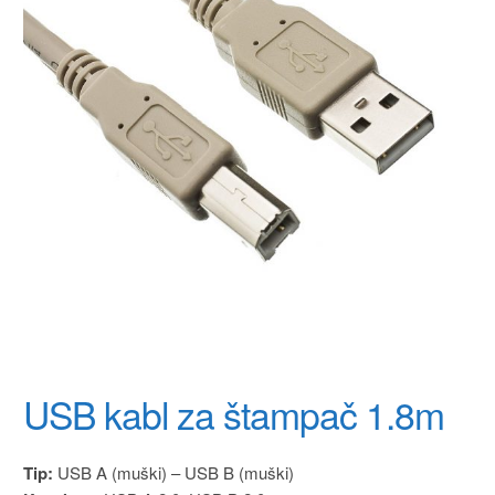
USB kabl za štampač 1.8m
Tip:
USB A (muški) – USB B (muški)