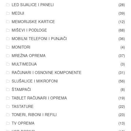
LED SIJALICE I PANELI
(28)
MEDIJI
(39)
MEMORIJSKE KARTICE
(12)
MIŠEVI I PODLOGE
(68)
MOBILNI TELEFONI I PUNJAČI
(36)
MONITORI
(4)
MREŽNA OPREMA
(37)
MULTIMEDIJA
(3)
RAČUNARI I OSNOVNE KOMPONENTE
(31)
SLUŠALICE I MIKROFONI
(56)
ŠTAMPAČI
(8)
TABLET RAČUNARI I OPREMA
(19)
TASTATURE
(22)
TONERI, RIBONI I REFILI
(23)
TV OPREMA
(13)