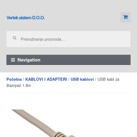
Skip to navigation
Skip to content
Vertek sistem D.O.O.
Pretraga za:
Navigation
/
/
/ USB kabl za
Početna
KABLOVI I ADAPTERI
USB kablovi
štampač 1.8m