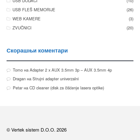
USB DODACI
(10)
USB FLEŠ MEMORIJE
(26)
WEB KAMERE
(3)
ZVUČNICI
(20)
Скорашњи коментари
Tomo
на
Adapter 2 x AUX 3.5mm 3p – AUX 3.5mm 4p
Dragan
на
Strujni adapter univerzalni
Petar
на
CD cleaner (disk za čišćenje lasera optike)
© Vertek sistem D.O.O. 2026