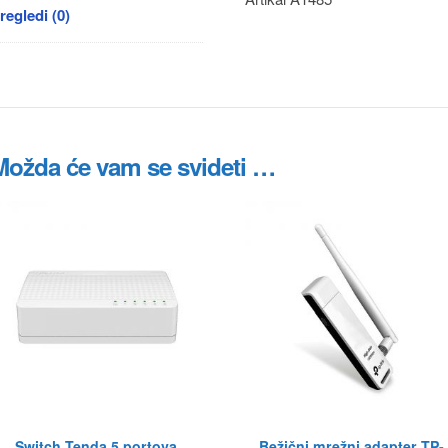
regledi (0)
Možda će vam se svideti …
Switch Tenda 5 portova
Bežični mrežni adapter TP-