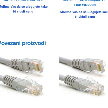
Link WN722N
Molimo Vas da se ulogujete kako
bi videli cenu
Molimo Vas da se ulogujete kak
bi videli cenu
Povezani proizvodi