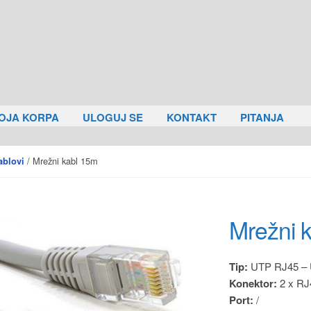
OJA KORPA
ULOGUJ SE
KONTAKT
PITANJA
/ Mrežni kabl 15m
ablovi
Mrežni 
Tip:
UTP RJ45 –
Konektor:
2 x RJ
Port:
/