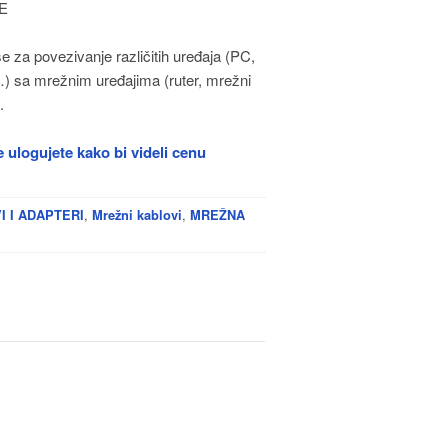
5E
se za povezivanje različitih uređaja (PC,
) sa mrežnim uređajima (ruter, mrežni
.
 ulogujete kako bi videli cenu
,
,
I I ADAPTERI
Mrežni kablovi
MREŽNA