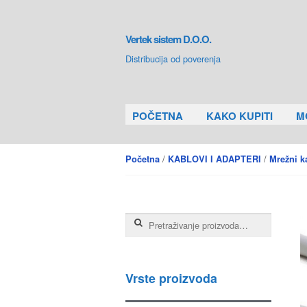
Skip to navigation
Skip to content
Vertek sistem D.O.O.
Distribucija od poverenja
POČETNA
KAKO KUPITI
M
/
/
Početna
KABLOVI I ADAPTERI
Mrežni k
Pretraga za:
Vrste proizvoda