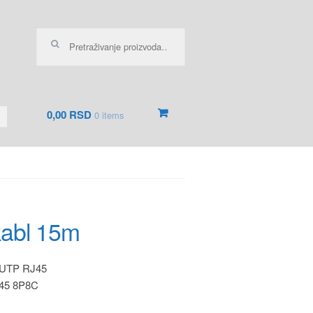
Pretraga za:
0,00 RSD
0 items
kabl 15m
 UTP RJ45
45 8P8C