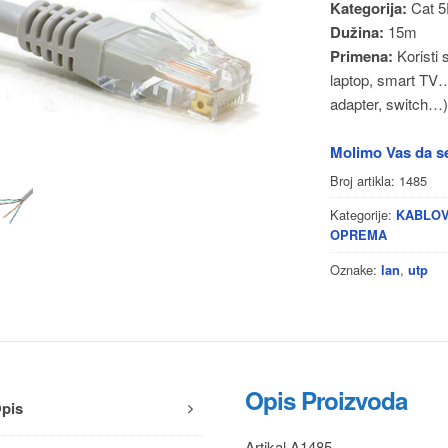
Kategorija:
Cat 
Dužina:
15m
Primena:
Koristi 
laptop, smart TV…
adapter, switch…)
Molimo Vas da se
Broj artikla:
1485
Kategorije:
KABLOV
OPREMA
Oznake:
,
lan
utp
Opis Proizvoda
pis
Artikal A1485