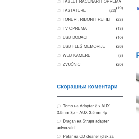
TABLET RAČUNARI I OPREMA
(19)
TASTATURE
(22)
TONERI, RIBONI I REFILI
(23)
TV OPREMA
(13)
USB DODACI
(10)
USB FLEŠ MEMORIJE
(26)
WEB KAMERE
(3)
ZVUČNICI
(20)
Скорашњи коментари
Tomo
на
Adapter 2 x AUX
3.5mm 3p – AUX 3.5mm 4p
Dragan
на
Strujni adapter
univerzalni
Petar
на
CD cleaner (disk za