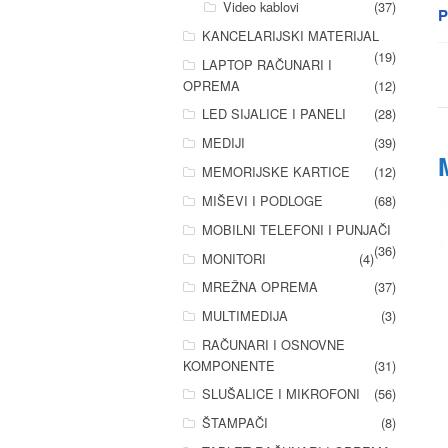
Video kablovi
(37)
P
KANCELARIJSKI MATERIJAL
(19)
LAPTOP RAČUNARI I
OPREMA
(12)
LED SIJALICE I PANELI
(28)
MEDIJI
(39)
MEMORIJSKE KARTICE
(12)
MIŠEVI I PODLOGE
(68)
MOBILNI TELEFONI I PUNJAČI
(36)
MONITORI
(4)
MREŽNA OPREMA
(37)
MULTIMEDIJA
(3)
RAČUNARI I OSNOVNE
KOMPONENTE
(31)
SLUŠALICE I MIKROFONI
(56)
ŠTAMPAČI
(8)