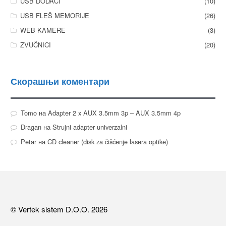
USB DODACI
(10)
USB FLEŠ MEMORIJE
(26)
WEB KAMERE
(3)
ZVUČNICI
(20)
Скорашњи коментари
Tomo
на
Adapter 2 x AUX 3.5mm 3p – AUX 3.5mm 4p
Dragan
на
Strujni adapter univerzalni
Petar
на
CD cleaner (disk za čišćenje lasera optike)
© Vertek sistem D.O.O. 2026