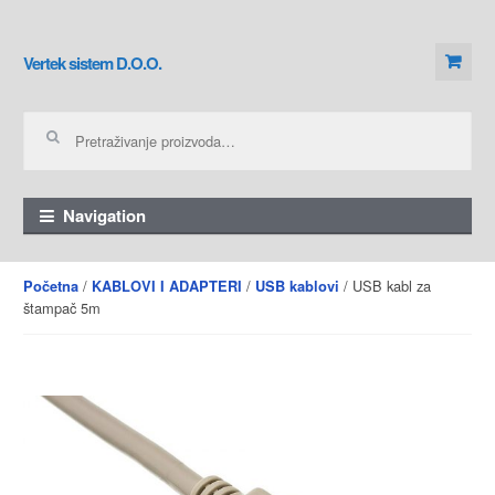
Skip to navigation
Skip to content
Vertek sistem D.O.O.
Pretraga za:
Navigation
/
/
/ USB kabl za
Početna
KABLOVI I ADAPTERI
USB kablovi
štampač 5m