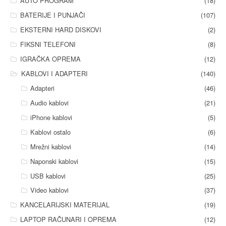
AUTO PROGRAM
(18)
BATERIJE I PUNJAČI
(107)
EKSTERNI HARD DISKOVI
(2)
FIKSNI TELEFONI
(8)
IGRAČKA OPREMA
(12)
KABLOVI I ADAPTERI
(140)
Adapteri
(46)
Audio kablovi
(21)
iPhone kablovi
(5)
Kablovi ostalo
(6)
Mrežni kablovi
(14)
Naponski kablovi
(15)
USB kablovi
(25)
Video kablovi
(37)
KANCELARIJSKI MATERIJAL
(19)
LAPTOP RAČUNARI I OPREMA
(12)