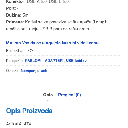
Konektor:
USB A 2.0, USB B 2.0
Port:
/
Dužina:
5m
Primena:
Koristi se za povezivanje štampača (i drugih
uređaja koji imaju USB B port) sa računarom.
Molimo Vas da se ulogujete kako bi videli cenu
Broj artikla:
1474
Kategorije:
,
KABLOVI I ADAPTERI
USB kablovi
Oznake:
,
štampanje
usb
Opis
Pregledi (0)
Opis Proizvoda
Artikal A1474