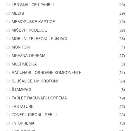
LED SIJALICE I PANELI
(28)
MEDIJI
(39)
MEMORIJSKE KARTICE
(12)
MIŠEVI I PODLOGE
(68)
MOBILNI TELEFONI I PUNJAČI
(36)
MONITORI
(4)
MREŽNA OPREMA
(37)
MULTIMEDIJA
(3)
RAČUNARI I OSNOVNE KOMPONENTE
(31)
SLUŠALICE I MIKROFONI
(56)
ŠTAMPAČI
(8)
TABLET RAČUNARI I OPREMA
(19)
TASTATURE
(22)
TONERI, RIBONI I REFILI
(23)
TV OPREMA
(13)