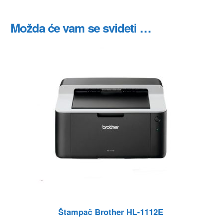
Možda će vam se svideti …
Štampač Brother HL-1112E