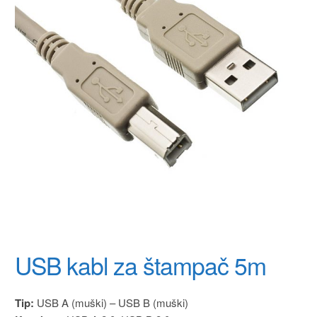
USB kabl za štampač 5m
Tip:
USB A (muški) – USB B (muški)