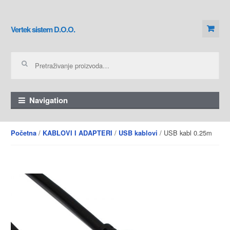
Skip to navigation
Skip to content
Vertek sistem D.O.O.
Pretraga za:
Navigation
/
/
/ USB kabl 0.25m
Početna
KABLOVI I ADAPTERI
USB kablovi