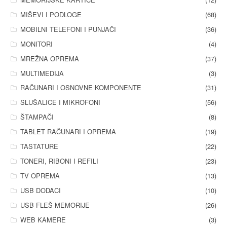
MIŠEVI I PODLOGE
(68)
MOBILNI TELEFONI I PUNJAČI
(36)
MONITORI
(4)
MREŽNA OPREMA
(37)
MULTIMEDIJA
(3)
RAČUNARI I OSNOVNE KOMPONENTE
(31)
SLUŠALICE I MIKROFONI
(56)
ŠTAMPAČI
(8)
TABLET RAČUNARI I OPREMA
(19)
TASTATURE
(22)
TONERI, RIBONI I REFILI
(23)
TV OPREMA
(13)
USB DODACI
(10)
USB FLEŠ MEMORIJE
(26)
WEB KAMERE
(3)