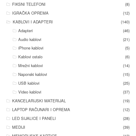
FIKSNI TELEFONI
(8)
IGRAČKA OPREMA
(12)
KABLOVI I ADAPTERI
(140)
Adapteri
(46)
Audio kablovi
(21)
iPhone kablovi
(5)
Kablovi ostalo
(6)
Mrežni kablovi
(14)
Naponski kablovi
(15)
USB kablovi
(25)
Video kablovi
(37)
KANCELARIJSKI MATERIJAL
(19)
LAPTOP RAČUNARI I OPREMA
(12)
LED SIJALICE I PANELI
(28)
MEDIJI
(39)
MEMORIJSKE KARTICE
(12)