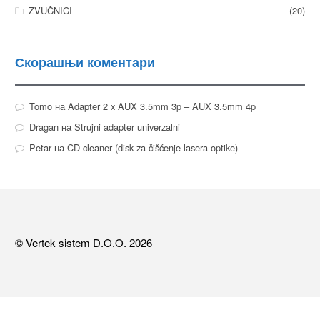
ZVUČNICI
(20)
Скорашњи коментари
Tomo
на
Adapter 2 x AUX 3.5mm 3p – AUX 3.5mm 4p
Dragan
на
Strujni adapter univerzalni
Petar
на
CD cleaner (disk za čišćenje lasera optike)
© Vertek sistem D.O.O. 2026