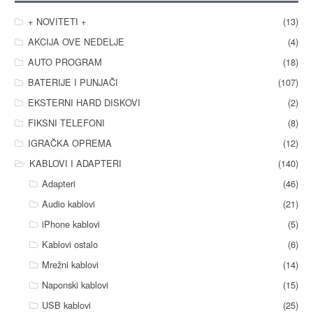
+ NOVITETI +
(13)
AKCIJA OVE NEDELJE
(4)
AUTO PROGRAM
(18)
BATERIJE I PUNJAČI
(107)
EKSTERNI HARD DISKOVI
(2)
FIKSNI TELEFONI
(8)
IGRAČKA OPREMA
(12)
KABLOVI I ADAPTERI
(140)
Adapteri
(46)
Audio kablovi
(21)
iPhone kablovi
(5)
Kablovi ostalo
(6)
Mrežni kablovi
(14)
Naponski kablovi
(15)
USB kablovi
(25)