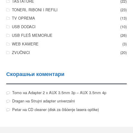
TASTATURE
(22)
TONERI, RIBONI I REFILI
(23)
TV OPREMA
(13)
USB DODACI
(10)
USB FLEŠ MEMORIJE
(26)
WEB KAMERE
(3)
ZVUČNICI
(20)
Скорашњи коментари
Tomo
на
Adapter 2 x AUX 3.5mm 3p – AUX 3.5mm 4p
Dragan
на
Strujni adapter univerzalni
Petar
на
CD cleaner (disk za čišćenje lasera optike)