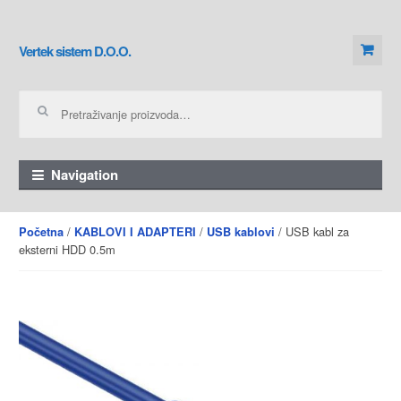
Skip to navigation
Skip to content
Vertek sistem D.O.O.
Pretraga za:
Navigation
/
/
/ USB kabl za
Početna
KABLOVI I ADAPTERI
USB kablovi
eksterni HDD 0.5m