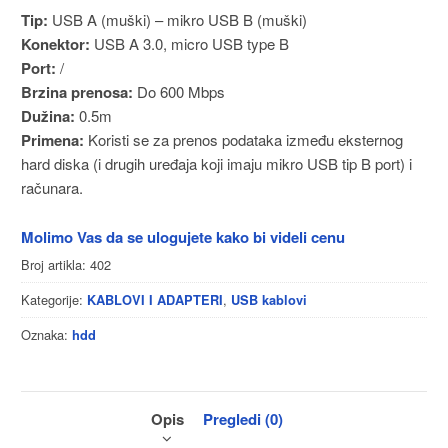
Tip:
USB A (muški) – mikro USB B (muški)
Konektor:
USB A 3.0, micro USB type B
Port:
/
Brzina prenosa:
Do 600 Mbps
Dužina:
0.5m
Primena:
Koristi se za prenos podataka između eksternog
hard diska (i drugih uređaja koji imaju mikro USB tip B port) i
računara.
Molimo Vas da se ulogujete kako bi videli cenu
Broj artikla:
402
Kategorije:
,
KABLOVI I ADAPTERI
USB kablovi
Oznaka:
hdd
Opis
Pregledi (0)