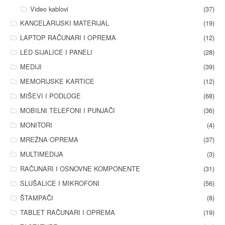
Video kablovi
(37)
KANCELARIJSKI MATERIJAL
(19)
LAPTOP RAČUNARI I OPREMA
(12)
LED SIJALICE I PANELI
(28)
MEDIJI
(39)
MEMORIJSKE KARTICE
(12)
MIŠEVI I PODLOGE
(68)
MOBILNI TELEFONI I PUNJAČI
(36)
MONITORI
(4)
MREŽNA OPREMA
(37)
MULTIMEDIJA
(3)
RAČUNARI I OSNOVNE KOMPONENTE
(31)
SLUŠALICE I MIKROFONI
(56)
ŠTAMPAČI
(8)
TABLET RAČUNARI I OPREMA
(19)