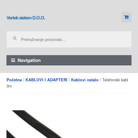
Skip to navigation
Skip to content
Vertek sistem D.O.O.
Pretraga za:
Navigation
/
/
/ Telefonski kabl
Početna
KABLOVI I ADAPTERI
Kablovi ostalo
3m