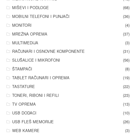
MIŠEVI I PODLOGE
(68)
MOBILNI TELEFONI I PUNJAČI
(36)
MONITORI
(4)
MREŽNA OPREMA
(37)
MULTIMEDIJA
(3)
RAČUNARI I OSNOVNE KOMPONENTE
(31)
SLUŠALICE I MIKROFONI
(56)
ŠTAMPAČI
(8)
TABLET RAČUNARI I OPREMA
(19)
TASTATURE
(22)
TONERI, RIBONI I REFILI
(23)
TV OPREMA
(13)
USB DODACI
(10)
USB FLEŠ MEMORIJE
(26)
WEB KAMERE
(3)