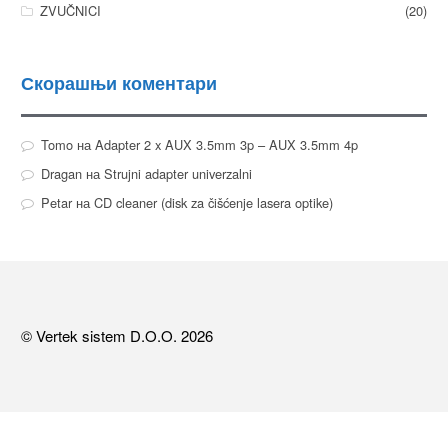
ZVUČNICI
(20)
Скорашњи коментари
Tomo
на
Adapter 2 x AUX 3.5mm 3p – AUX 3.5mm 4p
Dragan
на
Strujni adapter univerzalni
Petar
на
CD cleaner (disk za čišćenje lasera optike)
© Vertek sistem D.O.O. 2026