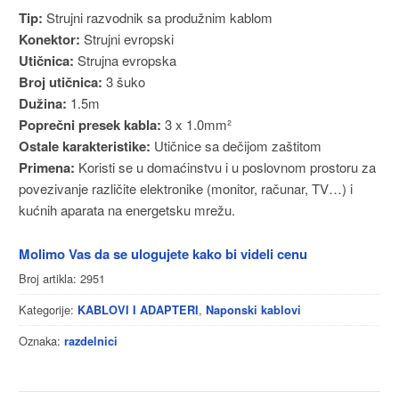
Tip:
Strujni razvodnik sa produžnim kablom
Konektor:
Strujni evropski
Utičnica:
Strujna evropska
Broj utičnica:
3 šuko
Dužina:
1.5m
Poprečni presek kabla:
3 x 1.0mm²
Ostale karakteristike:
Utičnice sa dečijom zaštitom
Primena:
Koristi se u domaćinstvu i u poslovnom prostoru za
povezivanje različite elektronike (monitor, računar, TV…) i
kućnih aparata na energetsku mrežu.
Molimo Vas da se ulogujete kako bi videli cenu
Broj artikla:
2951
Kategorije:
,
KABLOVI I ADAPTERI
Naponski kablovi
Oznaka:
razdelnici