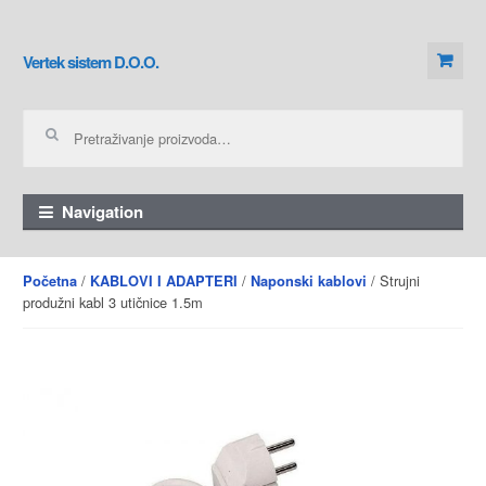
Skip to navigation
Skip to content
Vertek sistem D.O.O.
Pretraga za:
Navigation
/
/
/ Strujni
Početna
KABLOVI I ADAPTERI
Naponski kablovi
produžni kabl 3 utičnice 1.5m