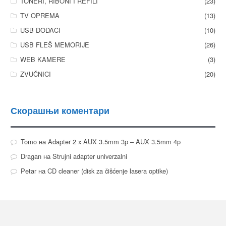
TONERI, RIBONI I REFILI
(23)
TV OPREMA
(13)
USB DODACI
(10)
USB FLEŠ MEMORIJE
(26)
WEB KAMERE
(3)
ZVUČNICI
(20)
Скорашњи коментари
Tomo
на
Adapter 2 x AUX 3.5mm 3p – AUX 3.5mm 4p
Dragan
на
Strujni adapter univerzalni
Petar
на
CD cleaner (disk za čišćenje lasera optike)