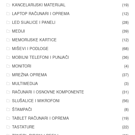
KANCELARIJSKI MATERIJAL
(19)
LAPTOP RAČUNARI I OPREMA
(12)
LED SIJALICE I PANELI
(28)
MEDIJI
(39)
MEMORIJSKE KARTICE
(12)
MIŠEVI I PODLOGE
(68)
MOBILNI TELEFONI I PUNJAČI
(36)
MONITORI
(4)
MREŽNA OPREMA
(37)
MULTIMEDIJA
(3)
RAČUNARI I OSNOVNE KOMPONENTE
(31)
SLUŠALICE I MIKROFONI
(56)
ŠTAMPAČI
(8)
TABLET RAČUNARI I OPREMA
(19)
TASTATURE
(22)