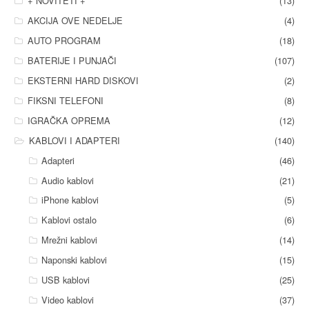
+ NOVITETI +
(13)
AKCIJA OVE NEDELJE
(4)
AUTO PROGRAM
(18)
BATERIJE I PUNJAČI
(107)
EKSTERNI HARD DISKOVI
(2)
FIKSNI TELEFONI
(8)
IGRAČKA OPREMA
(12)
KABLOVI I ADAPTERI
(140)
Adapteri
(46)
Audio kablovi
(21)
iPhone kablovi
(5)
Kablovi ostalo
(6)
Mrežni kablovi
(14)
Naponski kablovi
(15)
USB kablovi
(25)
Video kablovi
(37)