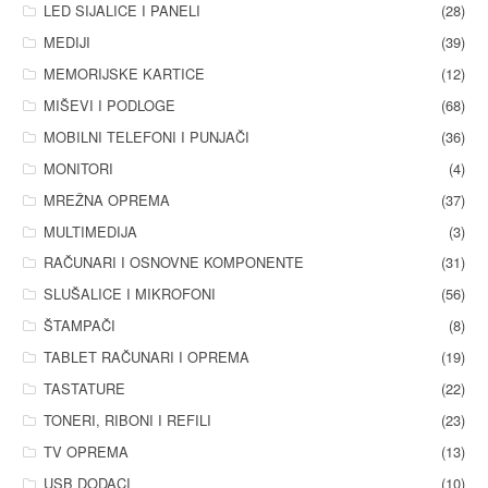
LED SIJALICE I PANELI
(28)
MEDIJI
(39)
MEMORIJSKE KARTICE
(12)
MIŠEVI I PODLOGE
(68)
MOBILNI TELEFONI I PUNJAČI
(36)
MONITORI
(4)
MREŽNA OPREMA
(37)
MULTIMEDIJA
(3)
RAČUNARI I OSNOVNE KOMPONENTE
(31)
SLUŠALICE I MIKROFONI
(56)
ŠTAMPAČI
(8)
TABLET RAČUNARI I OPREMA
(19)
TASTATURE
(22)
TONERI, RIBONI I REFILI
(23)
TV OPREMA
(13)
USB DODACI
(10)