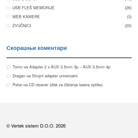
USB FLEŠ MEMORIJE
(26)
WEB KAMERE
(3)
ZVUČNICI
(20)
Скорашњи коментари
Tomo
на
Adapter 2 x AUX 3.5mm 3p – AUX 3.5mm 4p
Dragan
на
Strujni adapter univerzalni
Petar
на
CD cleaner (disk za čišćenje lasera optike)
© Vertek sistem D.O.O. 2026