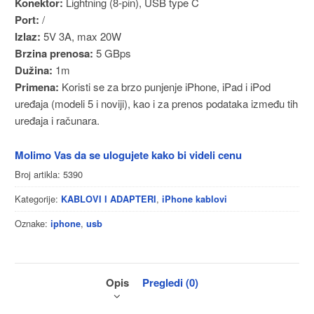
Konektor:
Lightning (8-pin), USB type C
Port:
/
Izlaz:
5V 3A, max 20W
Brzina prenosa:
5 GBps
Dužina:
1m
Primena:
Koristi se za brzo punjenje iPhone, iPad i iPod
uređaja (modeli 5 i noviji), kao i za prenos podataka između tih
uređaja i računara.
Molimo Vas da se ulogujete kako bi videli cenu
Broj artikla:
5390
Kategorije:
,
KABLOVI I ADAPTERI
iPhone kablovi
Oznake:
,
iphone
usb
Opis
Pregledi (0)