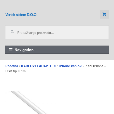
Skip to navigation
Skip to content
Vertek sistem D.O.O.
Pretraga za:
Navigation
/
/
/ Kabl iPhone –
Početna
KABLOVI I ADAPTERI
iPhone kablovi
USB tip C 1m