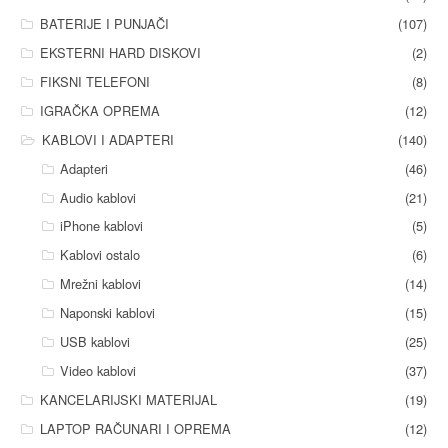
BATERIJE I PUNJAČI
(107)
EKSTERNI HARD DISKOVI
(2)
FIKSNI TELEFONI
(8)
IGRAČKA OPREMA
(12)
KABLOVI I ADAPTERI
(140)
Adapteri
(46)
Audio kablovi
(21)
iPhone kablovi
(5)
Kablovi ostalo
(6)
Mrežni kablovi
(14)
Naponski kablovi
(15)
USB kablovi
(25)
Video kablovi
(37)
KANCELARIJSKI MATERIJAL
(19)
LAPTOP RAČUNARI I OPREMA
(12)