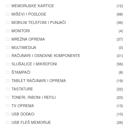
MEMORIJSKE KARTICE
(12)
MIŠEVI I PODLOGE
(68)
MOBILNI TELEFONI I PUNJAČI
(36)
MONITORI
(4)
MREŽNA OPREMA
(37)
MULTIMEDIJA
(3)
RAČUNARI I OSNOVNE KOMPONENTE
(31)
SLUŠALICE I MIKROFONI
(56)
ŠTAMPAČI
(8)
TABLET RAČUNARI I OPREMA
(19)
TASTATURE
(22)
TONERI, RIBONI I REFILI
(23)
TV OPREMA
(13)
USB DODACI
(10)
USB FLEŠ MEMORIJE
(26)