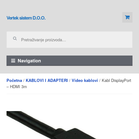
Skip to navigation
Skip to content
Vertek sistem D.O.O.
Pretraga za:
Navigation
/
/
/ Kabl DisplayPort
Početna
KABLOVI I ADAPTERI
Video kablovi
– HDMI 3m