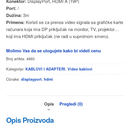
Konektor:
DisplayPort, HDMI A (19P)
Port:
/
Dužina:
3m
Primena:
Koristi se za prenos video signala sa grafičke karte
računara koja ima DP priključak na monitor, TV, projektor…
koji ima HDMI priključak (ne radi u suprotnom smeru).
Molimo Vas da se ulogujete kako bi videli cenu
Broj artikla:
4993
Kategorije:
,
KABLOVI I ADAPTERI
Video kablovi
Oznake:
,
displayport
hdmi
Opis
Pregledi (0)
Opis Proizvoda