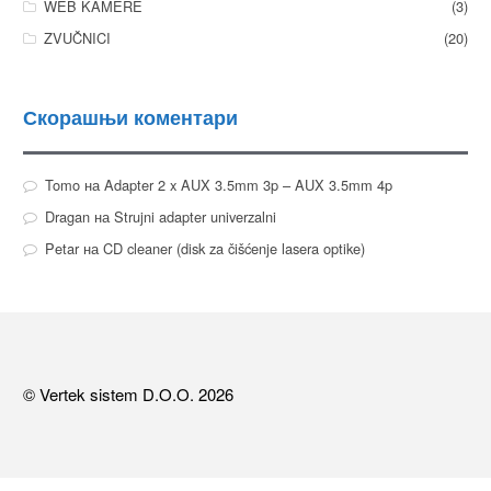
WEB KAMERE
(3)
ZVUČNICI
(20)
Скорашњи коментари
Tomo
на
Adapter 2 x AUX 3.5mm 3p – AUX 3.5mm 4p
Dragan
на
Strujni adapter univerzalni
Petar
на
CD cleaner (disk za čišćenje lasera optike)
© Vertek sistem D.O.O. 2026