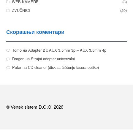
WEB KAMERE
(3)
ZVUČNICI
(20)
Скорашњи коментари
Tomo
на
Adapter 2 x AUX 3.5mm 3p – AUX 3.5mm 4p
Dragan
на
Strujni adapter univerzalni
Petar
на
CD cleaner (disk za čišćenje lasera optike)
© Vertek sistem D.O.O. 2026