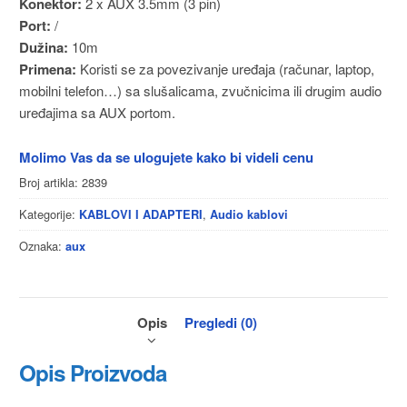
Konektor:
2 x AUX 3.5mm (3 pin)
Port:
/
Dužina:
10m
Primena:
Koristi se za povezivanje uređaja (računar, laptop,
mobilni telefon…) sa slušalicama, zvučnicima ili drugim audio
uređajima sa AUX portom.
Molimo Vas da se ulogujete kako bi videli cenu
Broj artikla:
2839
Kategorije:
,
KABLOVI I ADAPTERI
Audio kablovi
Oznaka:
aux
Opis
Pregledi (0)
Opis Proizvoda