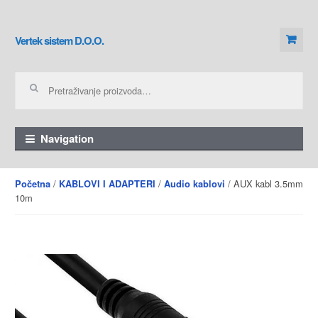
Skip to navigation
Skip to content
Vertek sistem D.O.O.
Pretraga za:
Navigation
/
/
/ AUX kabl 3.5mm
Početna
KABLOVI I ADAPTERI
Audio kablovi
10m