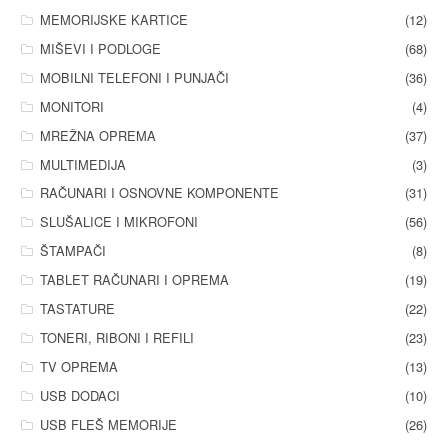
MEMORIJSKE KARTICE
(12)
MIŠEVI I PODLOGE
(68)
MOBILNI TELEFONI I PUNJAČI
(36)
MONITORI
(4)
MREŽNA OPREMA
(37)
MULTIMEDIJA
(3)
RAČUNARI I OSNOVNE KOMPONENTE
(31)
SLUŠALICE I MIKROFONI
(56)
ŠTAMPAČI
(8)
TABLET RAČUNARI I OPREMA
(19)
TASTATURE
(22)
TONERI, RIBONI I REFILI
(23)
TV OPREMA
(13)
USB DODACI
(10)
USB FLEŠ MEMORIJE
(26)