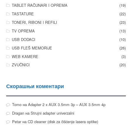
TABLET RAČUNARI I OPREMA
(19)
TASTATURE
(22)
TONERI, RIBONI I REFILI
(23)
TV OPREMA
(13)
USB DODACI
(10)
USB FLEŠ MEMORIJE
(26)
WEB KAMERE
(3)
ZVUČNICI
(20)
Скорашњи коментари
Tomo
на
Adapter 2 x AUX 3.5mm 3p – AUX 3.5mm 4p
Dragan
на
Strujni adapter univerzalni
Petar
на
CD cleaner (disk za čišćenje lasera optike)