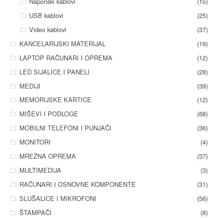
Naponski kablovi
(15)
USB kablovi
(25)
Video kablovi
(37)
KANCELARIJSKI MATERIJAL
(19)
LAPTOP RAČUNARI I OPREMA
(12)
LED SIJALICE I PANELI
(28)
MEDIJI
(39)
MEMORIJSKE KARTICE
(12)
MIŠEVI I PODLOGE
(68)
MOBILNI TELEFONI I PUNJAČI
(36)
MONITORI
(4)
MREŽNA OPREMA
(37)
MULTIMEDIJA
(3)
RAČUNARI I OSNOVNE KOMPONENTE
(31)
SLUŠALICE I MIKROFONI
(56)
ŠTAMPAČI
(8)