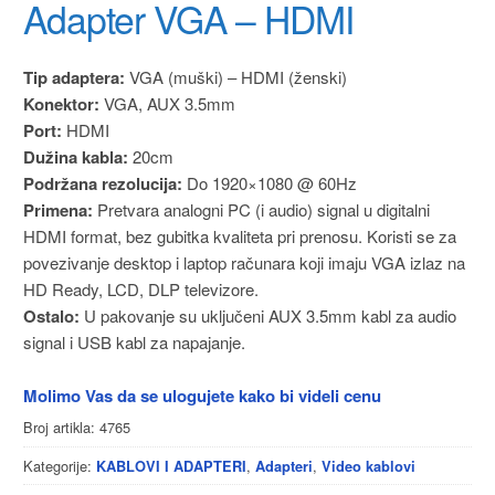
Adapter VGA – HDMI
Tip adaptera:
VGA (muški) – HDMI (ženski)
Konektor:
VGA, AUX 3.5mm
Port:
HDMI
Dužina kabla:
20cm
Podržana rezolucija:
Do 1920×1080 @ 60Hz
Primena:
Pretvara analogni PC (i audio) signal u digitalni
HDMI format, bez gubitka kvaliteta pri prenosu. Koristi se za
povezivanje desktop i laptop računara koji imaju VGA izlaz na
HD Ready, LCD, DLP televizore.
Ostalo:
U pakovanje su uključeni AUX 3.5mm kabl za audio
signal i USB kabl za napajanje.
Molimo Vas da se ulogujete kako bi videli cenu
Broj artikla:
4765
Kategorije:
,
,
KABLOVI I ADAPTERI
Adapteri
Video kablovi