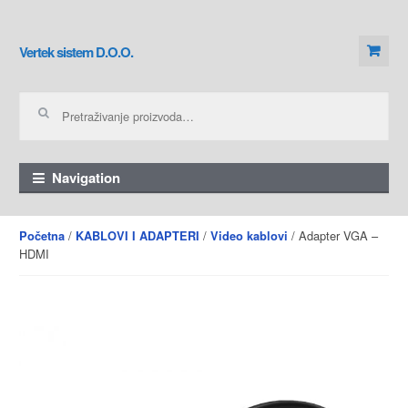
Skip to navigation
Skip to content
Vertek sistem D.O.O.
Pretraga za:
Navigation
/
/
/ Adapter VGA –
Početna
KABLOVI I ADAPTERI
Video kablovi
HDMI