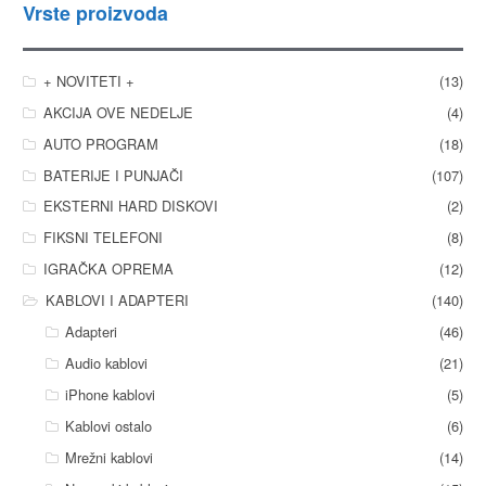
Vrste proizvoda
+ NOVITETI +
(13)
AKCIJA OVE NEDELJE
(4)
AUTO PROGRAM
(18)
BATERIJE I PUNJAČI
(107)
EKSTERNI HARD DISKOVI
(2)
FIKSNI TELEFONI
(8)
IGRAČKA OPREMA
(12)
KABLOVI I ADAPTERI
(140)
Adapteri
(46)
Audio kablovi
(21)
iPhone kablovi
(5)
Kablovi ostalo
(6)
Mrežni kablovi
(14)