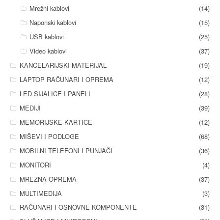
Mrežni kablovi
(14)
Naponski kablovi
(15)
USB kablovi
(25)
Video kablovi
(37)
KANCELARIJSKI MATERIJAL
(19)
LAPTOP RAČUNARI I OPREMA
(12)
LED SIJALICE I PANELI
(28)
MEDIJI
(39)
MEMORIJSKE KARTICE
(12)
MIŠEVI I PODLOGE
(68)
MOBILNI TELEFONI I PUNJAČI
(36)
MONITORI
(4)
MREŽNA OPREMA
(37)
MULTIMEDIJA
(3)
RAČUNARI I OSNOVNE KOMPONENTE
(31)