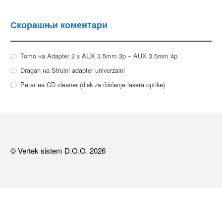
Скорашњи коментари
Tomo
на
Adapter 2 x AUX 3.5mm 3p – AUX 3.5mm 4p
Dragan
на
Strujni adapter univerzalni
Petar
на
CD cleaner (disk za čišćenje lasera optike)
© Vertek sistem D.O.O. 2026