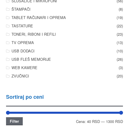
SLUŠALICE I MIKROFONI
(56)
ŠTAMPAČI
(8)
TABLET RAČUNARI I OPREMA
(19)
TASTATURE
(22)
TONERI, RIBONI I REFILI
(23)
TV OPREMA
(13)
USB DODACI
(10)
USB FLEŠ MEMORIJE
(26)
WEB KAMERE
(3)
ZVUČNICI
(20)
Sortiraj po ceni
Filter
Cena:
40 RSD
—
1300 RSD