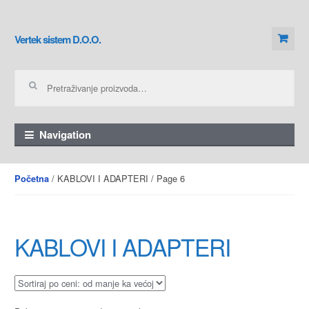
Skip to navigation
Skip to content
Vertek sistem D.O.O.
Pretraga za:
Navigation
/ KABLOVI I ADAPTERI / Page 6
Početna
KABLOVI I ADAPTERI