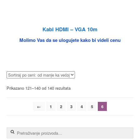
Kabl HDMI – VGA 10m
Molimo Vas da se ulogujete kako bi videli cenu
Prikazano 121–140 od 140 rezultata
←
1
2
3
4
5
6
Pretraga za: