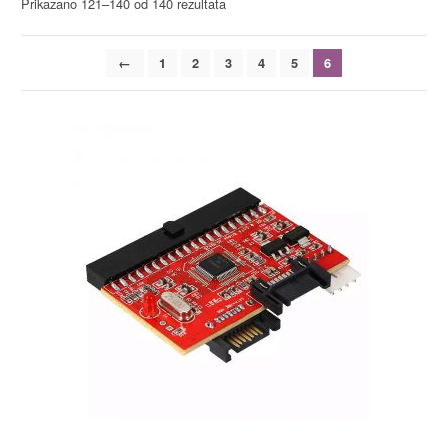
Prikazano 121–140 od 140 rezultata
←
1
2
3
4
5
6