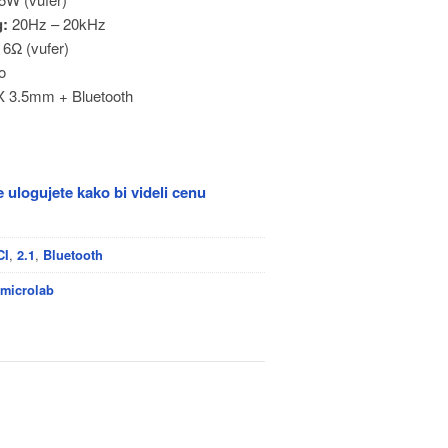
g:
20Hz – 20kHz
6Ω (vufer)
o
 3.5mm + Bluetooth
 ulogujete kako bi videli cenu
,
,
CI
2.1
Bluetooth
,
microlab