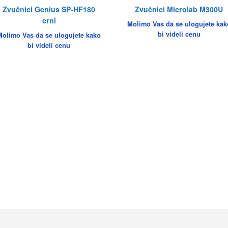
Zvučnici Genius SP-HF180
Zvučnici Microlab M300U
crni
Molimo Vas da se ulogujete kak
bi videli cenu
Molimo Vas da se ulogujete kako
bi videli cenu