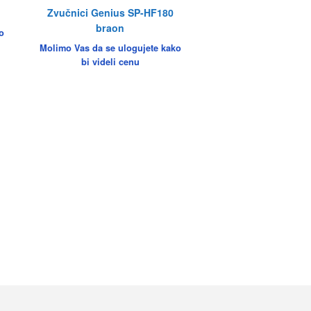
Zvučnici Genius SP-HF180
braon
o
Molimo Vas da se ulogujete kako
bi videli cenu