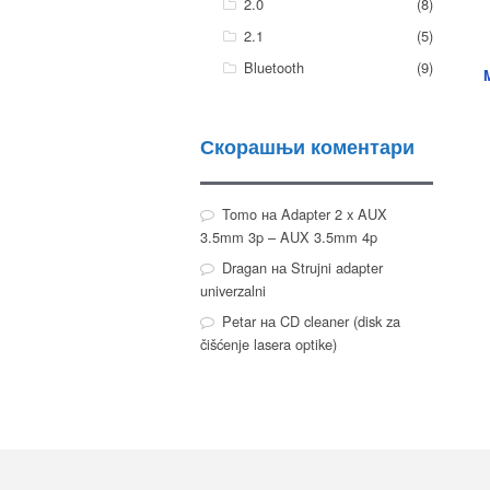
2.0
(8)
2.1
(5)
Bluetooth
(9)
Скорашњи коментари
Tomo
на
Adapter 2 x AUX
3.5mm 3p – AUX 3.5mm 4p
Dragan
на
Strujni adapter
univerzalni
Petar
на
CD cleaner (disk za
čišćenje lasera optike)