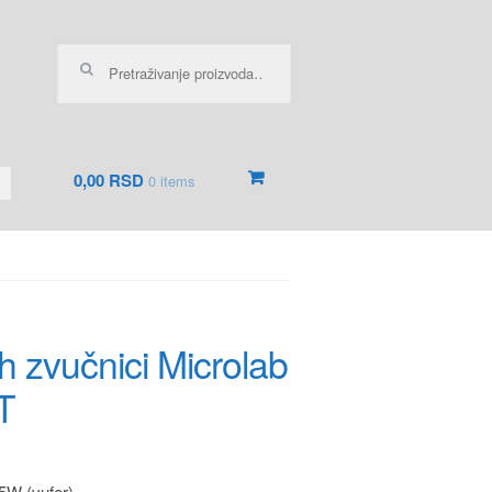
Pretraga za:
0,00 RSD
0 items
h zvučnici Microlab
T
5W (vufer)