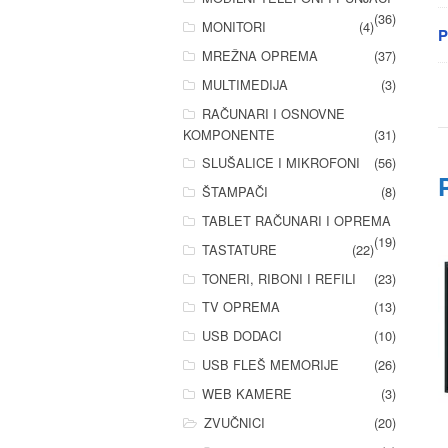
(36)
MONITORI
(4)
P
MREŽNA OPREMA
(37)
MULTIMEDIJA
(3)
RAČUNARI I OSNOVNE
KOMPONENTE
(31)
SLUŠALICE I MIKROFONI
(56)
ŠTAMPAČI
(8)
TABLET RAČUNARI I OPREMA
(19)
TASTATURE
(22)
TONERI, RIBONI I REFILI
(23)
TV OPREMA
(13)
USB DODACI
(10)
USB FLEŠ MEMORIJE
(26)
WEB KAMERE
(3)
ZVUČNICI
(20)