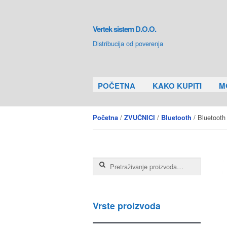
Skip to navigation
Skip to content
Vertek sistem D.O.O.
Distribucija od poverenja
POČETNA
KAKO KUPITI
M
/
/
/ Bluetooth
Početna
ZVUČNICI
Bluetooth
Pretraga za:
Vrste proizvoda