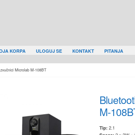
OJA KORPA
ULOGUJ SE
KONTAKT
PITANJA
 zvučnici Microlab M-108BT
Bluetoot
M-108B
Tip:
2.1
Snaga:
2 x 3W + 