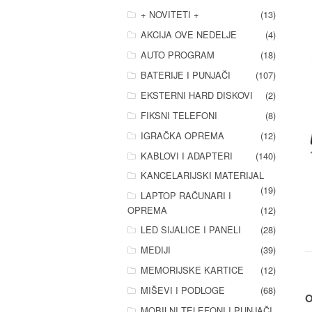
+ NOVITETI +
(13)
AKCIJA OVE NEDELJE
(4)
AUTO PROGRAM
(18)
BATERIJE I PUNJAČI
(107)
EKSTERNI HARD DISKOVI
(2)
FIKSNI TELEFONI
(8)
IGRAČKA OPREMA
(12)
KABLOVI I ADAPTERI
(140)
KANCELARIJSKI MATERIJAL
(19)
LAPTOP RAČUNARI I
OPREMA
(12)
LED SIJALICE I PANELI
(28)
MEDIJI
(39)
MEMORIJSKE KARTICE
(12)
MIŠEVI I PODLOGE
(68)
O
MOBILNI TELEFONI I PUNJAČI