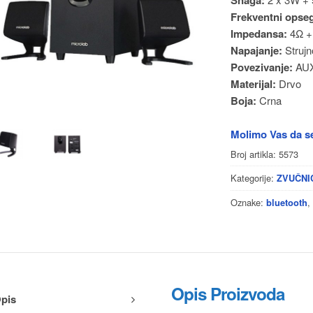
Frekventni opse
Impedansa:
4Ω + 
Napajanje:
Strujn
Povezivanje:
AUX
Materijal:
Drvo
Boja:
Crna
Molimo Vas da se
Broj artikla:
5573
Kategorije:
ZVUČNI
Oznake:
bluetooth
Opis Proizvoda
pis