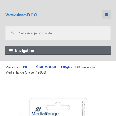
Skip to navigation
Skip to content
Vertek sistem D.O.O.
Pretraga za:
Navigation
/
/
/ USB memorija
Početna
USB FLEŠ MEMORIJE
128gb
MediaRange Swivel 128GB