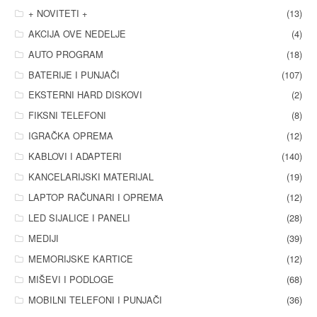
+ NOVITETI +
(13)
AKCIJA OVE NEDELJE
(4)
AUTO PROGRAM
(18)
BATERIJE I PUNJAČI
(107)
EKSTERNI HARD DISKOVI
(2)
FIKSNI TELEFONI
(8)
IGRAČKA OPREMA
(12)
KABLOVI I ADAPTERI
(140)
KANCELARIJSKI MATERIJAL
(19)
LAPTOP RAČUNARI I OPREMA
(12)
LED SIJALICE I PANELI
(28)
MEDIJI
(39)
MEMORIJSKE KARTICE
(12)
MIŠEVI I PODLOGE
(68)
MOBILNI TELEFONI I PUNJAČI
(36)