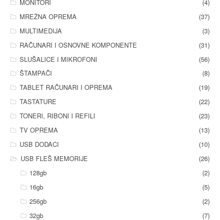
MONITORI
(4)
MREŽNA OPREMA
(37)
MULTIMEDIJA
(3)
RAČUNARI I OSNOVNE KOMPONENTE
(31)
SLUŠALICE I MIKROFONI
(56)
ŠTAMPAČI
(8)
TABLET RAČUNARI I OPREMA
(19)
TASTATURE
(22)
TONERI, RIBONI I REFILI
(23)
TV OPREMA
(13)
USB DODACI
(10)
USB FLEŠ MEMORIJE
(26)
128gb
(2)
16gb
(5)
256gb
(2)
32gb
(7)