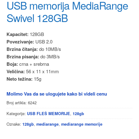
USB memorija MediaRange
Swivel 128GB
Kapacitet:
128GB
Povezivanje:
USB 2.0
Brzina čitanja:
do 10MB/s
Brzina pisanja:
do 3MB/s
Boja:
crna + srebrna
Veličina:
56 x 11 x 11mm
Neto težina:
15g
Molimo Vas da se ulogujete kako bi videli cenu
Broj artikla:
6242
Kategorije:
,
USB FLEŠ MEMORIJE
128gb
Oznake:
,
,
128gb
mediarange
mediarange memorije