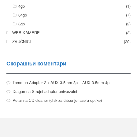
4gb
(1)
64gb
(7)
8gb
(2)
WEB KAMERE
(3)
ZVUČNICI
(20)
Скорашњи коментари
Tomo
на
Adapter 2 x AUX 3.5mm 3p – AUX 3.5mm 4p
Dragan
на
Strujni adapter univerzalni
Petar
на
CD cleaner (disk za čišćenje lasera optike)