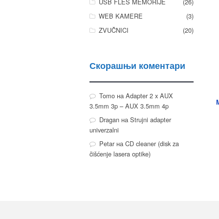
USB FLEŠ MEMORIJE
(26)
WEB KAMERE
(3)
ZVUČNICI
(20)
Скорашњи коментари
Tomo
на
Adapter 2 x AUX
3.5mm 3p – AUX 3.5mm 4p
Dragan
на
Strujni adapter
univerzalni
Petar
на
CD cleaner (disk za
čišćenje lasera optike)