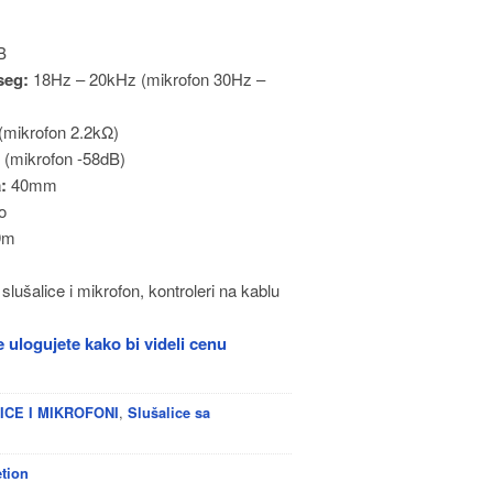
B
seg:
18Hz – 20kHz (mikrofon 30Hz –
mikrofon 2.2kΩ)
(mikrofon -58dB)
:
40mm
o
9m
lušalice i mikrofon, kontroleri na kablu
 ulogujete kako bi videli cenu
,
ICE I MIKROFONI
Slušalice sa
etion