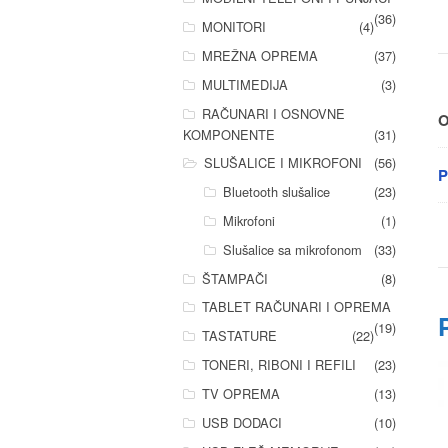
(36)
MONITORI
(4)
MREŽNA OPREMA
(37)
MULTIMEDIJA
(3)
RAČUNARI I OSNOVNE
O
KOMPONENTE
(31)
SLUŠALICE I MIKROFONI
(56)
P
Bluetooth slušalice
(23)
Mikrofoni
(1)
Slušalice sa mikrofonom
(33)
ŠTAMPAČI
(8)
TABLET RAČUNARI I OPREMA
(19)
TASTATURE
(22)
TONERI, RIBONI I REFILI
(23)
TV OPREMA
(13)
USB DODACI
(10)