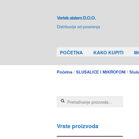
Skip to navigation
Skip to content
Vertek sistem D.O.O.
Distribucija od poverenja
POČETNA
KAKO KUPITI
M
/
/
Početna
SLUŠALICE I MIKROFONI
Sluš
Pretraga za:
Vrste proizvoda