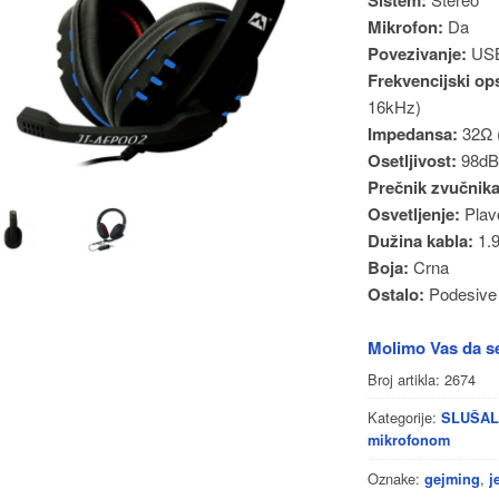
Mikrofon:
Da
Povezivanje:
US
Frekvencijski op
16kHz)
Impedansa:
32Ω (
Osetljivost:
98dB 
Prečnik zvučnika
Osvetljenje:
Plav
Dužina kabla:
1.
Boja:
Crna
Ostalo:
Podesive s
Molimo Vas da se
Broj artikla:
2674
Kategorije:
SLUŠAL
mikrofonom
Oznake:
,
gejming
j