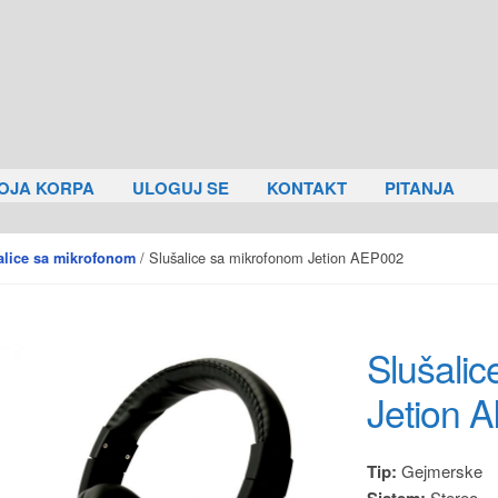
OJA KORPA
ULOGUJ SE
KONTAKT
PITANJA
/ Slušalice sa mikrofonom Jetion AEP002
alice sa mikrofonom
Slušali
Jetion 
Tip:
Gejmerske
Sistem:
Stereo