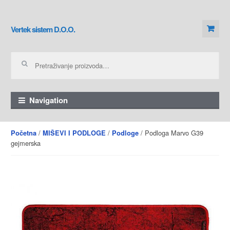
Skip to navigation
Skip to content
Vertek sistem D.O.O.
Pretraga za:
Navigation
/
/
/ Podloga Marvo G39
Početna
MIŠEVI I PODLOGE
Podloge
gejmerska