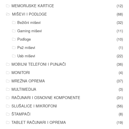
MEMORIJSKE KARTICE
(12)
MIŠEVI I PODLOGE
(68)
Bežični miševi
(32)
Gaming miševi
(11)
Podloge
(10)
Ps2 miševi
(1)
Usb miševi
(22)
MOBILNI TELEFONI I PUNJAČI
(36)
MONITORI
(4)
MREŽNA OPREMA
(37)
MULTIMEDIJA
(3)
RAČUNARI I OSNOVNE KOMPONENTE
(31)
SLUŠALICE I MIKROFONI
(56)
ŠTAMPAČI
(8)
TABLET RAČUNARI I OPREMA
(19)