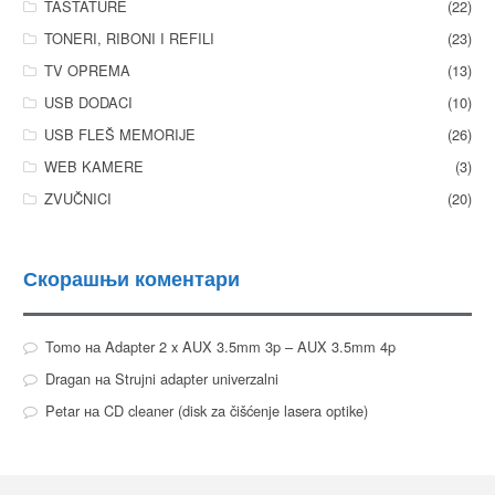
TASTATURE
(22)
TONERI, RIBONI I REFILI
(23)
TV OPREMA
(13)
USB DODACI
(10)
USB FLEŠ MEMORIJE
(26)
WEB KAMERE
(3)
ZVUČNICI
(20)
Скорашњи коментари
Tomo
на
Adapter 2 x AUX 3.5mm 3p – AUX 3.5mm 4p
Dragan
на
Strujni adapter univerzalni
Petar
на
CD cleaner (disk za čišćenje lasera optike)