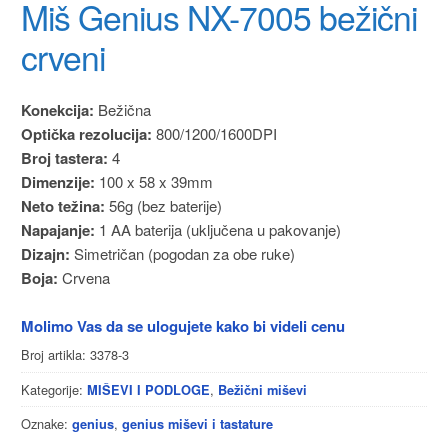
Miš Genius NX-7005 bežični
crveni
Konekcija:
Bežična
Optička rezolucija:
800/1200/1600DPI
Broj tastera:
4
Dimenzije:
100 x 58 x 39mm
Neto težina:
56g (bez baterije)
Napajanje:
1 AA baterija (uključena u pakovanje)
Dizajn:
Simetričan (pogodan za obe ruke)
Boja:
Crvena
Molimo Vas da se ulogujete kako bi videli cenu
Broj artikla:
3378-3
Kategorije:
,
MIŠEVI I PODLOGE
Bežični miševi
Oznake:
,
genius
genius miševi i tastature