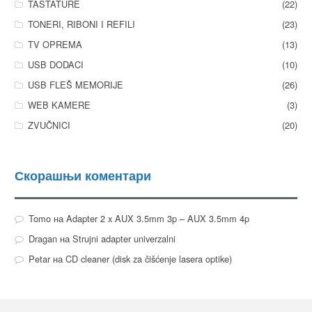
TASTATURE
(22)
TONERI, RIBONI I REFILI
(23)
TV OPREMA
(13)
USB DODACI
(10)
USB FLEŠ MEMORIJE
(26)
WEB KAMERE
(3)
ZVUČNICI
(20)
Скорашњи коментари
Tomo
на
Adapter 2 x AUX 3.5mm 3p – AUX 3.5mm 4p
Dragan
на
Strujni adapter univerzalni
Petar
на
CD cleaner (disk za čišćenje lasera optike)