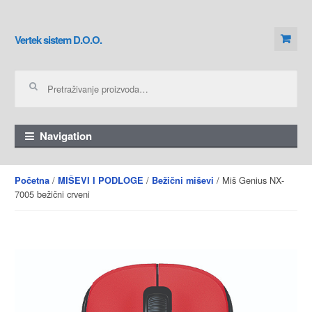
Skip to navigation
Skip to content
Vertek sistem D.O.O.
Pretraga za:
Navigation
/
/
/ Miš Genius NX-
Početna
MIŠEVI I PODLOGE
Bežični miševi
7005 bežični crveni