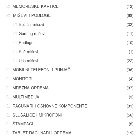
MEMORIJSKE KARTICE
(12)
MIŠEVI I PODLOGE
(68)
Bežični miševi
(32)
Gaming miševi
(11)
Podloge
(10)
Ps2 miševi
(1)
Usb miševi
(22)
MOBILNI TELEFONI I PUNJAČI
(36)
MONITORI
(4)
MREŽNA OPREMA
(37)
MULTIMEDIJA
(3)
RAČUNARI I OSNOVNE KOMPONENTE
(31)
SLUŠALICE I MIKROFONI
(56)
ŠTAMPAČI
(8)
TABLET RAČUNARI I OPREMA
(19)