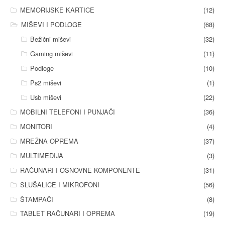
MEMORIJSKE KARTICE
(12)
MIŠEVI I PODLOGE
(68)
Bežični miševi
(32)
Gaming miševi
(11)
Podloge
(10)
Ps2 miševi
(1)
Usb miševi
(22)
MOBILNI TELEFONI I PUNJAČI
(36)
MONITORI
(4)
MREŽNA OPREMA
(37)
MULTIMEDIJA
(3)
RAČUNARI I OSNOVNE KOMPONENTE
(31)
SLUŠALICE I MIKROFONI
(56)
ŠTAMPAČI
(8)
TABLET RAČUNARI I OPREMA
(19)