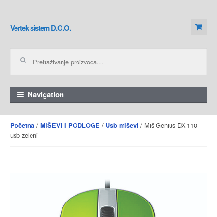
Skip to navigation
Skip to content
Vertek sistem D.O.O.
Pretraga za:
Navigation
/
/
/ Miš Genius DX-110
Početna
MIŠEVI I PODLOGE
Usb miševi
usb zeleni