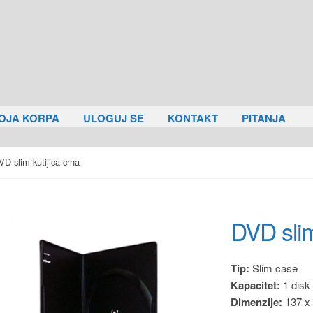
OJA KORPA
ULOGUJ SE
KONTAKT
PITANJA
VD slim kutijica crna
DVD slim
Tip:
Slim case
Kapacitet:
1 disk
Dimenzije:
137 x