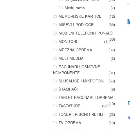
Mediji razno
(7)
MEMORIJSKE KARTICE
(12)
MIŠEVI I PODLOGE
(68)
MOBILNI TELEFONI I PUNJAČI
(36)
MONITORI
(4)
MREŽNA OPREMA
(37)
MULTIMEDIJA
(3)
RAČUNARI I OSNOVNE
KOMPONENTE
(31)
SLUŠALICE I MIKROFONI
(56)
ŠTAMPAČI
(8)
TABLET RAČUNARI I OPREMA
(19)
TASTATURE
(22)
TONERI, RIBONI I REFILI
(23)
TV OPREMA
(13)