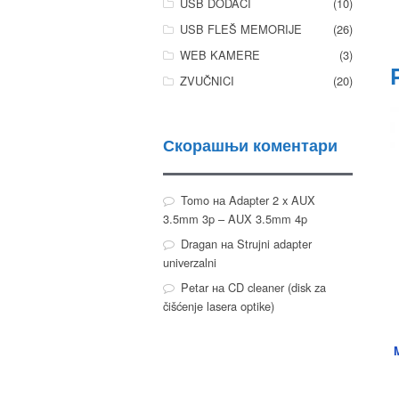
USB DODACI
(10)
USB FLEŠ MEMORIJE
(26)
WEB KAMERE
(3)
ZVUČNICI
(20)
Скорашњи коментари
Tomo
на
Adapter 2 x AUX
3.5mm 3p – AUX 3.5mm 4p
Dragan
на
Strujni adapter
univerzalni
Petar
на
CD cleaner (disk za
čišćenje lasera optike)