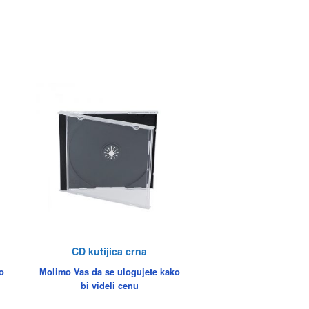
CD kutijica crna
o
Molimo Vas da se ulogujete kako
bi videli cenu