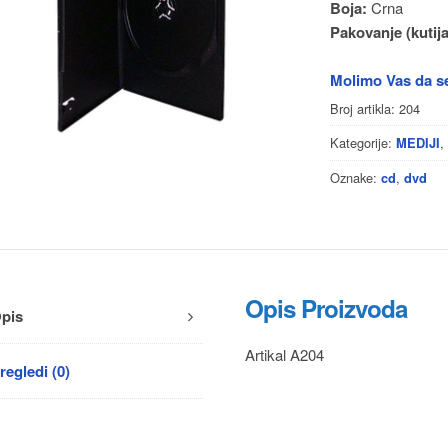
Boja:
Crna
Pakovanje (kutija
Molimo Vas da se
Broj artikla:
204
Kategorije:
MEDIJI
Oznake:
,
cd
dvd
Opis Proizvoda
pis
Artikal A204
regledi (0)