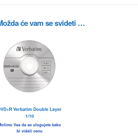
Možda će vam se svideti …
DVD+R Verbatim Double Layer
1/10
Molimo Vas da se ulogujete kako
bi videli cenu