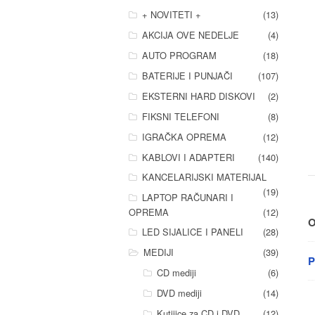
+ NOVITETI +
(13)
AKCIJA OVE NEDELJE
(4)
AUTO PROGRAM
(18)
BATERIJE I PUNJAČI
(107)
EKSTERNI HARD DISKOVI
(2)
FIKSNI TELEFONI
(8)
IGRAČKA OPREMA
(12)
KABLOVI I ADAPTERI
(140)
KANCELARIJSKI MATERIJAL
(19)
LAPTOP RAČUNARI I
OPREMA
(12)
O
LED SIJALICE I PANELI
(28)
MEDIJI
(39)
P
CD mediji
(6)
DVD mediji
(14)
Kutijice za CD i DVD
(12)