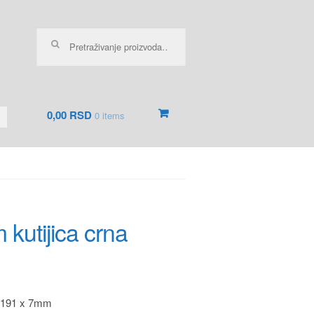
Pretraga za:
0,00 RSD
0 items
 kutijica crna
 191 x 7mm