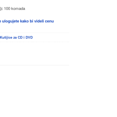
):
100 komada
 ulogujete kako bi videli cenu
,
Kutijice za CD i DVD