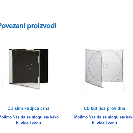
Povezani proizvodi
CD slim kutijica crna
CD kutijica providna
Molimo Vas da se ulogujete kako
Molimo Vas da se ulogujete kak
bi videli cenu
bi videli cenu