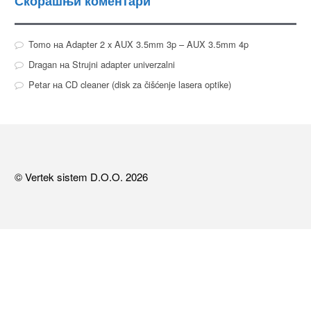
Скорашњи коментари
Tomo
на
Adapter 2 x AUX 3.5mm 3p – AUX 3.5mm 4p
Dragan
на
Strujni adapter univerzalni
Petar
на
CD cleaner (disk za čišćenje lasera optike)
© Vertek sistem D.O.O. 2026