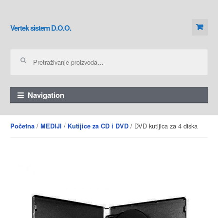
Skip to navigation
Skip to content
Vertek sistem D.O.O.
Pretraga za:
Navigation
/
/
/ DVD kutijica za 4 diska
Početna
MEDIJI
Kutijice za CD i DVD