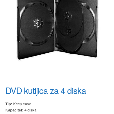
DVD kutijica za 4 diska
Tip:
Keep case
Kapacitet:
4 diska