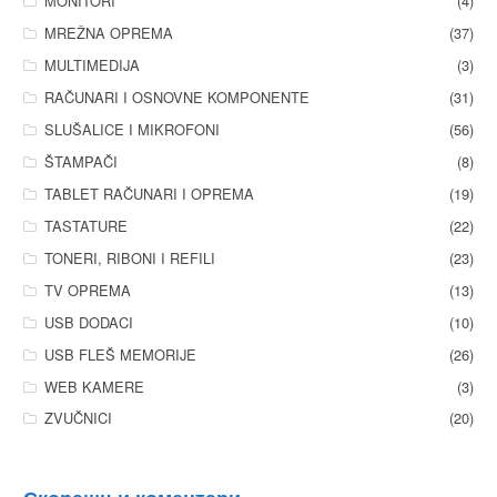
MONITORI
(4)
MREŽNA OPREMA
(37)
MULTIMEDIJA
(3)
RAČUNARI I OSNOVNE KOMPONENTE
(31)
SLUŠALICE I MIKROFONI
(56)
ŠTAMPAČI
(8)
TABLET RAČUNARI I OPREMA
(19)
TASTATURE
(22)
TONERI, RIBONI I REFILI
(23)
TV OPREMA
(13)
USB DODACI
(10)
USB FLEŠ MEMORIJE
(26)
WEB KAMERE
(3)
ZVUČNICI
(20)