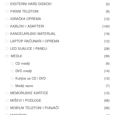
EKSTERNI HARD DISKOVI
(2)
FIKSNI TELEFONI
(8)
IGRAČKA OPREMA
(12)
KABLOVI I ADAPTERI
(140)
KANCELARIJSKI MATERIJAL
(19)
LAPTOP RAČUNARI I OPREMA
(12)
LED SIJALICE I PANELI
(28)
MEDIJI
(39)
CD mediji
(6)
DVD mediji
(14)
Kutijice za CD i DVD
(12)
Mediji razno
(7)
MEMORIJSKE KARTICE
(12)
MIŠEVI I PODLOGE
(68)
MOBILNI TELEFONI I PUNJAČI
(36)