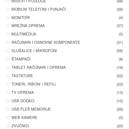
MIŠEVI I PODLOGE
(68)
MOBILNI TELEFONI I PUNJAČI
(36)
MONITORI
(4)
MREŽNA OPREMA
(37)
MULTIMEDIJA
(3)
RAČUNARI I OSNOVNE KOMPONENTE
(31)
SLUŠALICE I MIKROFONI
(56)
ŠTAMPAČI
(8)
TABLET RAČUNARI I OPREMA
(19)
TASTATURE
(22)
TONERI, RIBONI I REFILI
(23)
TV OPREMA
(13)
USB DODACI
(10)
USB FLEŠ MEMORIJE
(26)
WEB KAMERE
(3)
ZVUČNICI
(20)