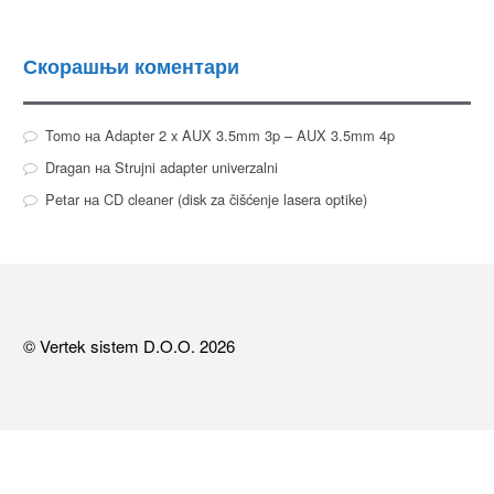
Скорашњи коментари
Tomo
на
Adapter 2 x AUX 3.5mm 3p – AUX 3.5mm 4p
Dragan
на
Strujni adapter univerzalni
Petar
на
CD cleaner (disk za čišćenje lasera optike)
© Vertek sistem D.O.O. 2026