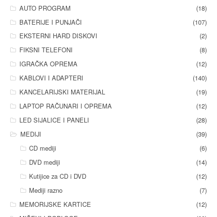
AUTO PROGRAM
(18)
BATERIJE I PUNJAČI
(107)
EKSTERNI HARD DISKOVI
(2)
FIKSNI TELEFONI
(8)
IGRAČKA OPREMA
(12)
KABLOVI I ADAPTERI
(140)
KANCELARIJSKI MATERIJAL
(19)
LAPTOP RAČUNARI I OPREMA
(12)
LED SIJALICE I PANELI
(28)
MEDIJI
(39)
CD mediji
(6)
DVD mediji
(14)
Kutijice za CD i DVD
(12)
Mediji razno
(7)
MEMORIJSKE KARTICE
(12)