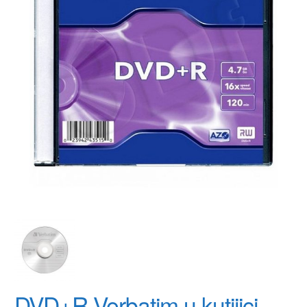
DVD+R Verbatim u kutijici