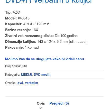
Tip:
AZO
Model:
#43515
Kapacitet:
4.7GB / 120 min
Brzina rezanja:
16X
Životni vek narezanog diska:
Do 100 godina
Dimenzije kutijice:
143 x 124 x 5.2mm (slim case)
Pakovanje:
1 komad
Molimo Vas da se ulogujete kako bi videli cenu
Broj artikla:
018
Kategorije:
,
MEDIJI
DVD mediji
Oznake:
,
dvd
verbatim
Opis
Pregledi (0)