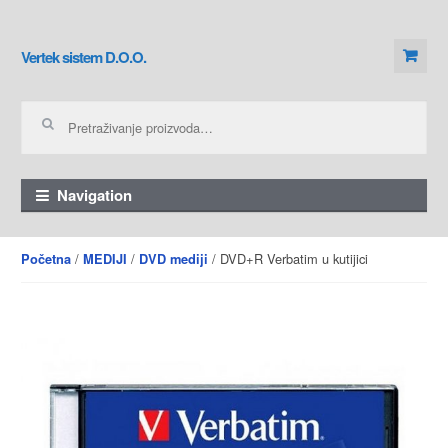
Skip to navigation
Skip to content
Vertek sistem D.O.O.
Pretraga za:
Navigation
/
/
/ DVD+R Verbatim u kutijici
Početna
MEDIJI
DVD mediji