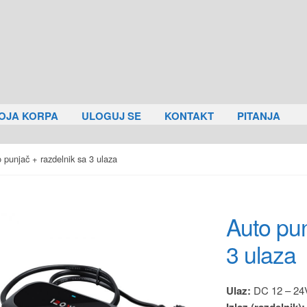
OJA KORPA
ULOGUJ SE
KONTAKT
PITANJA
 punjač + razdelnik sa 3 ulaza
Auto pun
3 ulaza
Ulaz:
DC 12 – 24
Izlaz (razdelnik):