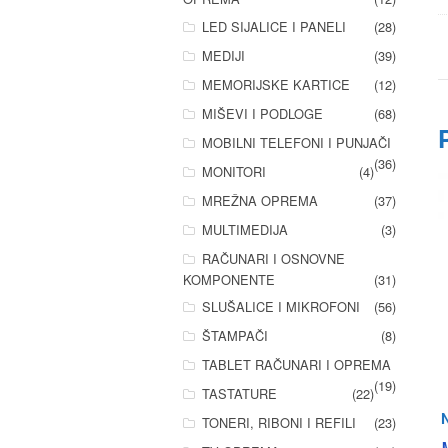
LED SIJALICE I PANELI
(28)
MEDIJI
(39)
MEMORIJSKE KARTICE
(12)
MIŠEVI I PODLOGE
(68)
MOBILNI TELEFONI I PUNJAČI
(36)
MONITORI
(4)
MREŽNA OPREMA
(37)
MULTIMEDIJA
(3)
RAČUNARI I OSNOVNE
KOMPONENTE
(31)
SLUŠALICE I MIKROFONI
(56)
ŠTAMPAČI
(8)
TABLET RAČUNARI I OPREMA
(19)
TASTATURE
(22)
N
TONERI, RIBONI I REFILI
(23)