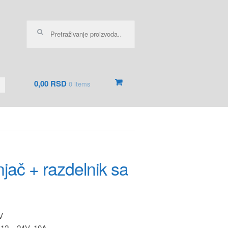
Pretraga za:
0,00 RSD
0 items
jač + razdelnik sa
V
12 – 24V, 10A