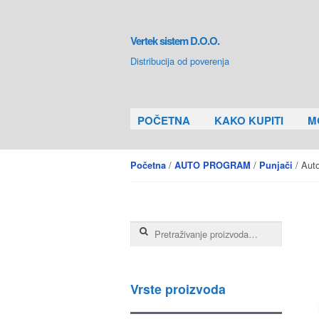
Skip to navigation
Skip to content
Vertek sistem D.O.O.
Distribucija od poverenja
POČETNA
KAKO KUPITI
M
/
/
/ Auto
Početna
AUTO PROGRAM
Punjači
Pretraga za:
Vrste proizvoda