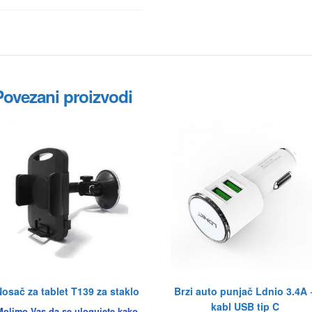
Povezani proizvodi
osač za tablet T139 za staklo
Brzi auto punjač Ldnio 3.4A 
kabl USB tip C
Molimo Vas da se ulogujete kako