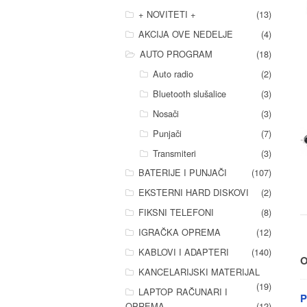
+ NOVITETI +
(13)
AKCIJA OVE NEDELJE
(4)
AUTO PROGRAM
(18)
Auto radio
(2)
Bluetooth slušalice
(3)
Nosači
(3)
Punjači
(7)
Transmiteri
(3)
BATERIJE I PUNJAČI
(107)
EKSTERNI HARD DISKOVI
(2)
FIKSNI TELEFONI
(8)
IGRAČKA OPREMA
(12)
KABLOVI I ADAPTERI
(140)
O
KANCELARIJSKI MATERIJAL
(19)
LAPTOP RAČUNARI I
P
OPREMA
(12)