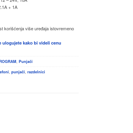
2.1A + 1A
 korišćenja više uređaja istovremeno
 ulogujete kako bi videli cenu
,
PROGRAM
Punjači
,
,
efoni
punjači
razdelnici