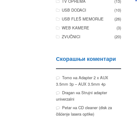
TV OPREMA
(13)
USB DODACI
(10)
USB FLEŠ MEMORIJE
(26)
WEB KAMERE
(3)
ZVUČNICI
(20)
Скорашњи коментари
Tomo
на
Adapter 2 x AUX
3.5mm 3p – AUX 3.5mm 4p
Dragan
на
Strujni adapter
univerzalni
Petar
на
CD cleaner (disk za
čišćenje lasera optike)