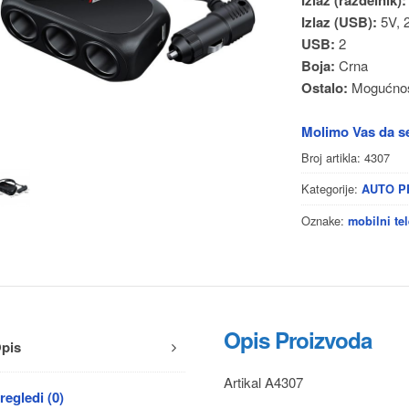
Izlaz (USB):
5V, 
USB:
2
Boja:
Crna
Ostalo:
Mogućnost
Molimo Vas da se
Broj artikla:
4307
Kategorije:
AUTO 
Oznake:
mobilni tel
Opis Proizvoda
pis
Artikal A4307
regledi (0)