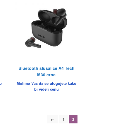
Bluetooth slušalice A4 Tech
M30 crne
o
Molimo Vas da se ulogujete kako
bi videli cenu
←
1
2