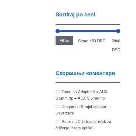
Sortiraj po ceni
Filter
Cena:
150 RSD
—
2800
RSD
Скорашњи коментари
Tomo
на
Adapter 2 x AUX
3.5mm 3p – AUX 3.5mm 4p
Dragan
на
Strujni adapter
univerzalni
Petar
на
CD cleaner (disk za
čišćenje lasera optike)