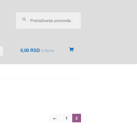
Pretraga za:
0,00 RSD
0 items
←
1
2