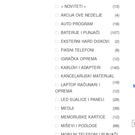
+ NOVITETI +
(13)
AKCIJA OVE NEDELJE
(4)
AUTO PROGRAM
(18)
BATERIJE I PUNJAČI
(107)
EKSTERNI HARD DISKOVI
(2)
FIKSNI TELEFONI
(8)
IGRAČKA OPREMA
(12)
KABLOVI I ADAPTERI
(140)
KANCELARIJSKI MATERIJAL
(19)
LAPTOP RAČUNARI I
OPREMA
(12)
LED SIJALICE I PANELI
(28)
MEDIJI
(39)
MEMORIJSKE KARTICE
(12)
MIŠEVI I PODLOGE
(68)
MOBILNI TELEFONI I PUNJAČI