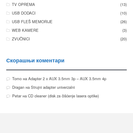
TV OPREMA
(13)
USB DODACI
(10)
USB FLEŠ MEMORIJE
(26)
WEB KAMERE
(3)
ZVUČNICI
(20)
Скорашњи коментари
Tomo
на
Adapter 2 x AUX 3.5mm 3p – AUX 3.5mm 4p
Dragan
на
Strujni adapter univerzalni
Petar
на
CD cleaner (disk za čišćenje lasera optike)