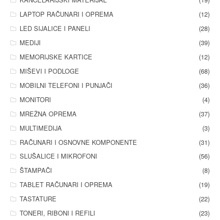
LAPTOP RAČUNARI I OPREMA
(12)
LED SIJALICE I PANELI
(28)
MEDIJI
(39)
MEMORIJSKE KARTICE
(12)
MIŠEVI I PODLOGE
(68)
MOBILNI TELEFONI I PUNJAČI
(36)
MONITORI
(4)
MREŽNA OPREMA
(37)
MULTIMEDIJA
(3)
RAČUNARI I OSNOVNE KOMPONENTE
(31)
SLUŠALICE I MIKROFONI
(56)
ŠTAMPAČI
(8)
TABLET RAČUNARI I OPREMA
(19)
TASTATURE
(22)
TONERI, RIBONI I REFILI
(23)