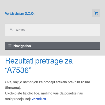
Skip to navigation
Skip to content
Vertek sistem D.O.O.
Pretraga za:
Navigation
Rezultati pretrage za
“A7536”
Ovaj sajt je namenjen za prodaju artikala pravnim licima
(firmama).
Ukoliko ste fizičko lice, molimo vas da posetite naš
maloprodajni sajt
vertek.rs
.