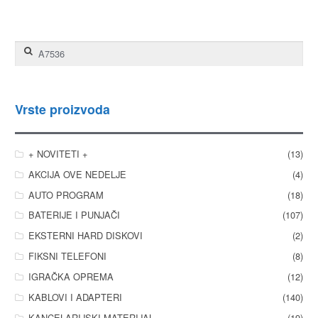
Pretraga za:
Vrste proizvoda
+ NOVITETI +
(13)
AKCIJA OVE NEDELJE
(4)
AUTO PROGRAM
(18)
BATERIJE I PUNJAČI
(107)
EKSTERNI HARD DISKOVI
(2)
FIKSNI TELEFONI
(8)
IGRAČKA OPREMA
(12)
KABLOVI I ADAPTERI
(140)
KANCELARIJSKI MATERIJAL
(19)